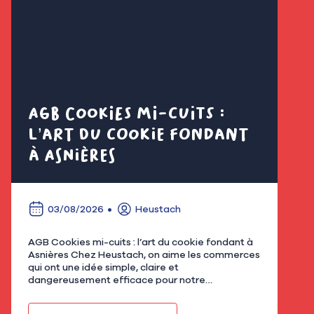
AGB Cookies mi-cuits :
Cl
l’art du cookie fondant
fl
à Asnières
é
03/08/2026
Heustach
AGB Cookies mi-cuits : l’art du cookie fondant à
Nous
Asnières Chez Heustach, on aime les commerces
remp
qui ont une idée simple, claire et
flor
dangereusement efficace pour notre
qu’u
gourmandise. Avec AGB - Cookies mi-cuits,
Mar
installé au 21 rue de Bretagne à As…
fami