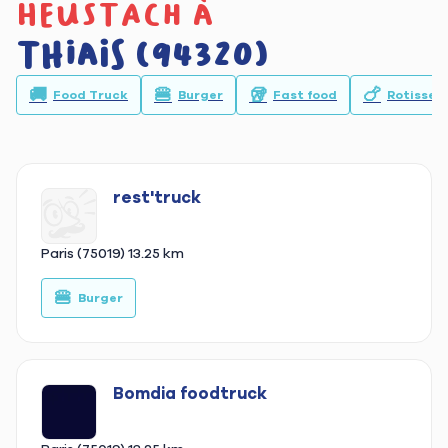
heustach à
Thiais (94320)
🚚
🍔
🥡
🍗
Food Truck
Burger
Fast food
Rotisseri
rest'truck
Paris (75019)
13.25 km
🍔
🚚
Burger
Bomdia foodtruck