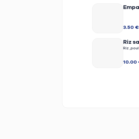
Empan
bœuf 
3.50 €
Riz s
lingu
halal
10.00