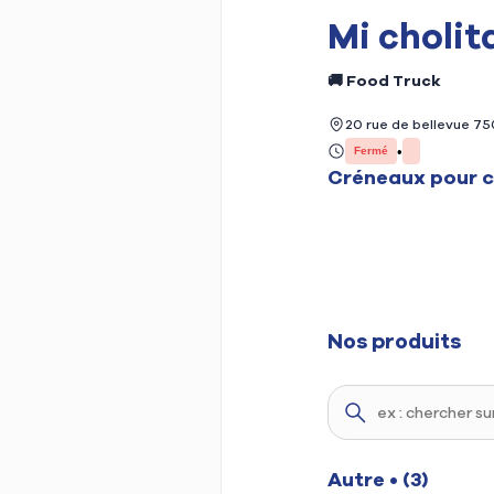
Mi cholit
🚚 Food Truck
Street Food péruvienne 
20 rue de bellevue 75
•
Fermé
Créneaux
pour 
Horaires :
Fe
Lundi
Fe
Mardi
Nos produits
Autre
• (3)