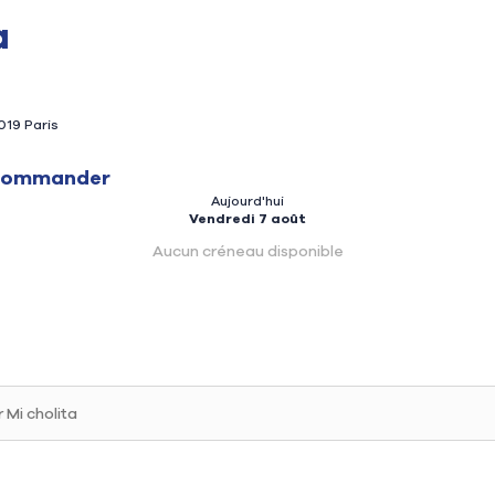
a
fusion
019 Paris
commander
Aujourd'hui
rmé
Mercredi
Vendredi 7 août
Samedi
rmé
Fermé
Jeudi
Dimanche
Aucun créneau disponible
Fermé
Vendredi