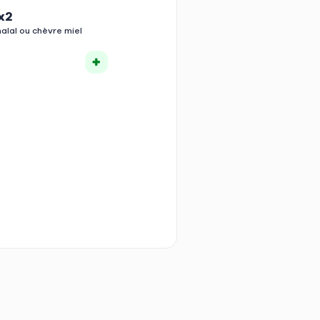
x2
lal ou chèvre miel