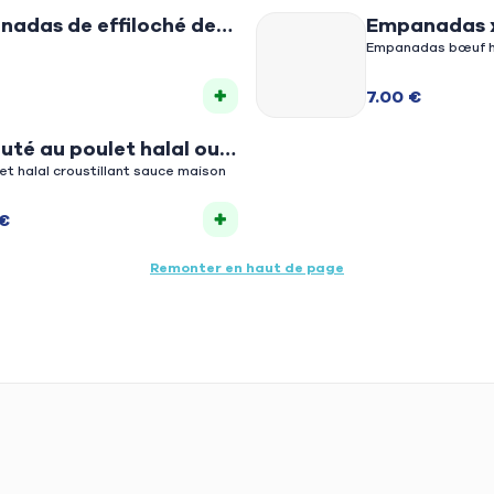
adas de effiloché de
Empanadas 
ou poulet mariné halal
Empanadas bœuf ha
7.00 €
auté au poulet halal ou
inies sauté au bœuf
Riz ,poulet halal croustillant sauce maison
 à la péruvienne
 €
Remonter en haut de page