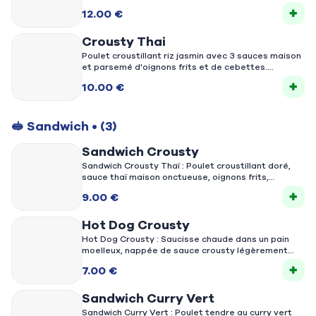
soja et ciboulette, enrobées d’une sauce tamarin
12.00 €
sucrée-salée, servies avec cacahuètes et citron
vert.
Crousty Thai
Poulet croustillant riz jasmin avec 3 sauces maison
et parsemé d'oignons frits et de cebettes.
10.00 €
🥪 Sandwich
• (3)
Sandwich Crousty
Sandwich Crousty Thaï : Poulet croustillant doré,
sauce thaï maison onctueuse, oignons frits,
ciboulette fraîche, le tout dans un pain baguette
9.00 €
pour un mélange parfait de croquant et de saveurs
thaï.
Hot Dog Crousty
Hot Dog Crousty : Saucisse chaude dans un pain
moelleux, nappée de sauce crousty légèrement
épicée, garnie d’oignons frits croustillants pour une
7.00 €
texture ultra gourmande.
Sandwich Curry Vert
Sandwich Curry Vert : Poulet tendre au curry vert