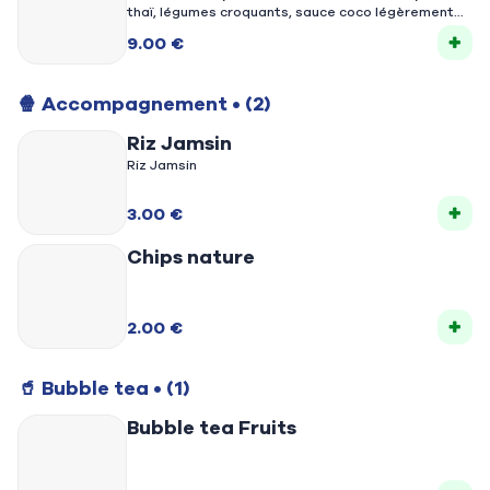
thaï, légumes croquants, sauce coco légèrement
épicée, servi dans un pain moelleux pour une
9.00 €
explosion de saveurs exotiques.
🍿 Accompagnement
• (2)
Riz Jamsin
Riz Jamsin
3.00 €
Chips nature
2.00 €
🥤 Bubble tea
• (1)
Bubble tea Fruits