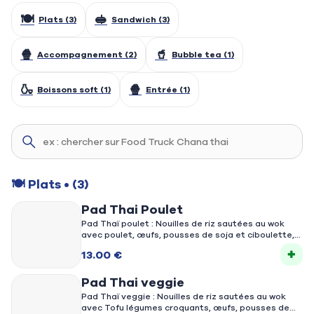
Fermé
Dimanche
🍽️
🥪
Plats (3)
Sandwich (3)
🍿
🥤
Accompagnement (2)
Bubble tea (1)
🍶
🍿
Boissons soft (1)
Entrée (1)
🍽️ Plats
• (3)
🍽️
Plats (3)
Pad Thai Poulet
Pad Thaï poulet : Nouilles de riz sautées au wok
avec poulet, œufs, pousses de soja et ciboulette,
nappées d’une sauce tamarin légèrement sucrée-
13.00 €
salée, servies avec cacahuètes et citron vert.
Pad Thai veggie
Pad Thaï veggie : Nouilles de riz sautées au wok
avec Tofu légumes croquants, œufs, pousses de