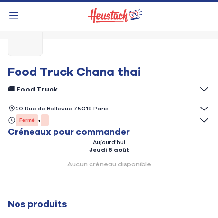
Food Truck Chana thai
🚚 Food Truck
Chana Thai, c’est bien plus qu’un simple food truck : c’est une
20 Rue de Bellevue 75019 Paris
expérience culinaire thaïlandaise authentique, pensée pour offrir
•
des saveurs intenses, des produits frais et une vraie immersion
Fermé
street food.
Créneaux
pour commander
Horaires :
Aujourd'hui
Fermé
Lundi
Jeudi 6 août
Fermé
Mardi
Aucun créneau disponible
Mercredi
Fermé
Jeudi
Fermé
Vendredi
Nos produits
Fermé
Samedi