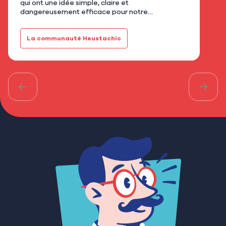
qui ont une idée simple, claire et
flor
dangereusement efficace pour notre
qu’u
gourmandise. Avec AGB - Cookies mi-cuits,
Mar
installé au 21 rue de Bretagne à As…
fami
La communauté Heustachic
Le