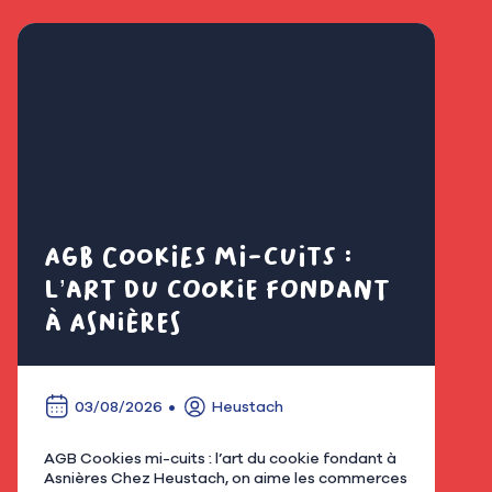
AGB Cookies mi-cuits :
Cl
l’art du cookie fondant
fl
à Asnières
é
03/08/2026
Heustach
AGB Cookies mi-cuits : l’art du cookie fondant à
Nous
Asnières Chez Heustach, on aime les commerces
remp