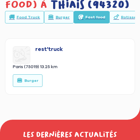
food) à
Thiais (94320)
🚚
🍔
🥡
🍗
Food Truck
Burger
Fast food
Rotisseri
rest'truck
Paris (75019)
13.25 km
🍔
🚚
Burger
Les dernières actualités