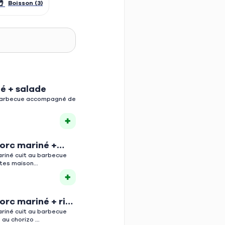
🥤
Boisson (3)
🥗
Petite faim (5)
é + salade
 barbecue accompagné de
orc mariné +
n
riné cuit au barbecue
tes maison
orc mariné + riz
riné cuit au barbecue
 au chorizo