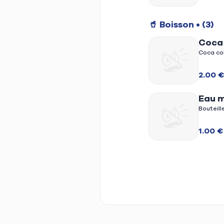
🥤 Boisson
• (3)
Coca
Coca co
2.00 €
Eau m
Bouteill
1.00 €