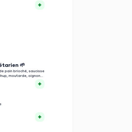
tarien 🌱
e pain brioché, saucisse
chup, moutarde, oignons
e