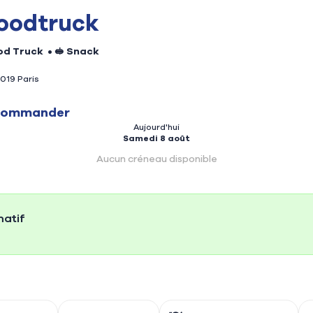
oodtruck
od Truck
•
🥪 Snack
au BBQ et hot dog
5019 Paris
raisés et hot dog
commander
Aujourd'hui
rmé
Fermé
Mercredi
Samedi 8 août
Samedi
Fermé
Jeudi
Dimanche
Aucun créneau disponible
Fermé
Vendredi
atif