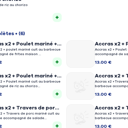
de riz au chorizo
plètes
• (6)
s x2 + Poulet mariné +
Accras x2 + 
2 + poulet mariné cuit au barbecue
salade
Accras x2 + Poulet
gné de frites maison
accompagné de sa
€
13.00 €
s x2 + Poulet mariné +
Accras x2 + 
u chorizo
2 + Poulet mariné cuit au barbecue
mariné + fri
Accras x2 +Travers
gné de riz au chorizo
barbecue accompag
€
13.00 €
s x2 + Travers de porc
Accras x2 + 
é + salade
2 + Travers de porc mariné cuit au
mariné + riz
Accras x2 + traver
e accompagné de salade
barbecue accompag
€
13.00 €