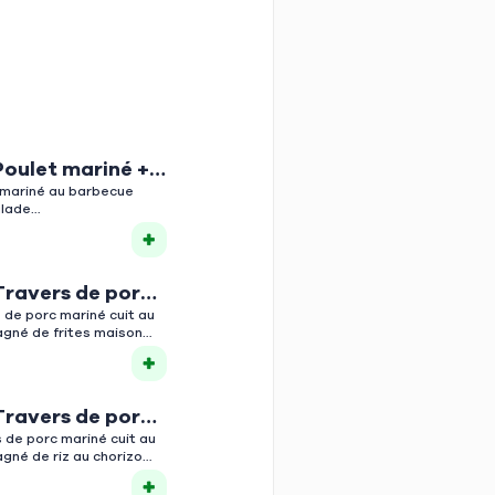
Poulet mariné +
 mariné au barbecue
lade
Travers de porc
tes maison
 de porc mariné cuit au
né de frites maison
Travers de porc
 au chorizo
s de porc mariné cuit au
né de riz au chorizo