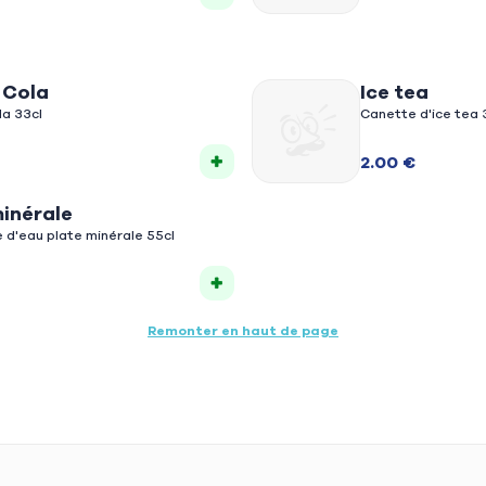
 Cola
Ice tea
la 33cl
Canette d'ice tea 
2.00 €
inérale
e d'eau plate minérale 55cl
Remonter en haut de page