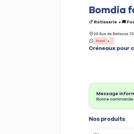
Bomdia f
🍗 Rotisserie
•
🚚 Fo
Food truck de grillades 
20 Rue de Bellevue 7
Frites maison , poulet b
•
Fermé
Créneaux
pour 
Horaires :
Fe
Lundi
Mardi
Message inform
Bonne commande
Nos produits