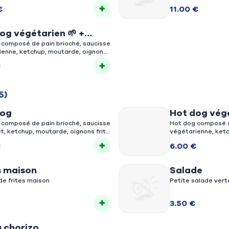
€
11.00 €
og végétarien 🌱 +
s maison
 composé de pain brioché, saucisse
ienne, ketchup, moutarde, oignons
ccompagné de frites maison
€
5)
dog
Hot dog végé
 composé de pain brioché, saucisse
Hot dog composé d
t, ketchup, moutarde, oignons frits
végétarienne, ket
frits
€
6.00 €
s maison
Salade
de frites maison
Petite salade vert
3.50 €
u chorizo