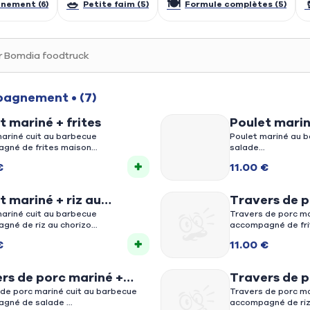
🥗
🍽️
nement (6)
Petite faim (5)
Formule complètes (5)
mpagnement
• (7)
nement (6)
t mariné + frites
Poulet marin
ariné cuit au barbecue
Poulet mariné au
gné de frites maison
salade
€
11.00 €
t mariné + riz au
Travers de p
zo
ariné cuit au barbecue
frites maiso
Travers de porc ma
gné de riz au chorizo
accompagné de fri
€
11.00 €
rs de porc mariné +
Travers de p
e
 de porc mariné cuit au barbecue
au chorizo
Travers de porc ma
agné de salade
accompagné de riz