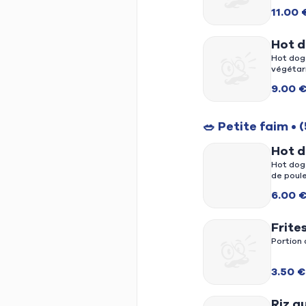
11.00 
Hot d
frite
Hot dog
végétar
frits a
9.00 
🥗 Petite faim
• (
Hot 
Hot dog
de poule
6.00 
Frite
Portion 
3.50 €
Riz a