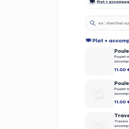
🍽️
Plat + accompag
🍽️ Plat + acco
🍽️
Plat + accompag
Poule
Poulet m
accompa
11.00 
Poule
chori
Poulet m
accompa
11.00 
Trave
salad
Travers
accomp