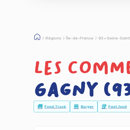
Régions
Île-de-France
93 • Seine-Sain
Les comm
Gagny (93
🚚
🍔
🥡
Food Truck
Burger
Fast food