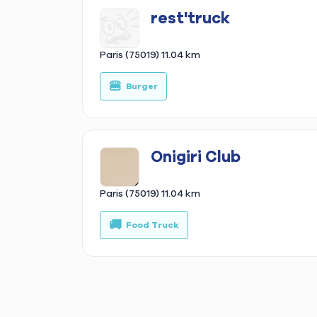
rest'truck
Paris (75019)
11.04 km
🍔
Burger
Onigiri Club
Paris (75019)
11.04 km
🚚
Food Truck