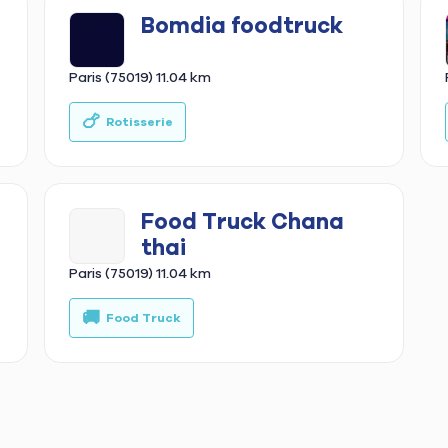
Bomdia foodtruck
Paris (75019)
11.04 km
🚚
🍗
🥡
🚚
Food Truck
Rotisserie
Fast food
Food
Food Truck Chana
thai
Paris (75019)
11.04 km
🚚
Food Truck