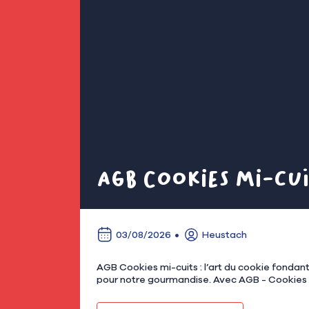
AGB Cookies mi-cui
03/08/2026
Heustach
AGB Cookies mi-cuits : l’art du cookie fondant à Asnières Chez Heustach, on aime les commerces qui ont une idée simple, cl
pour notre gourmandise. Avec AGB - Cookies mi