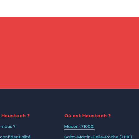
i Heustach ?
Où est Heustach ?
-nous ?
Mâcon (71000)
 confidentialité
Saint-Martin-Belle-Roche (71118)