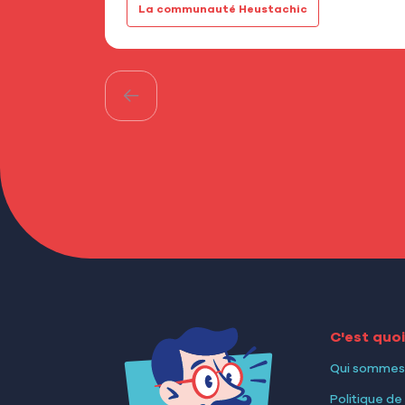
La communauté Heustachic
C'est quo
Qui sommes
Politique de