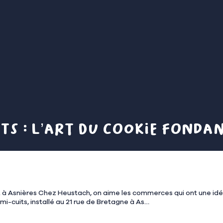
ts : l’art du cookie fondan
aire et dangereusement efficace
-cuits, installé au 21 rue de Bretagne à As…