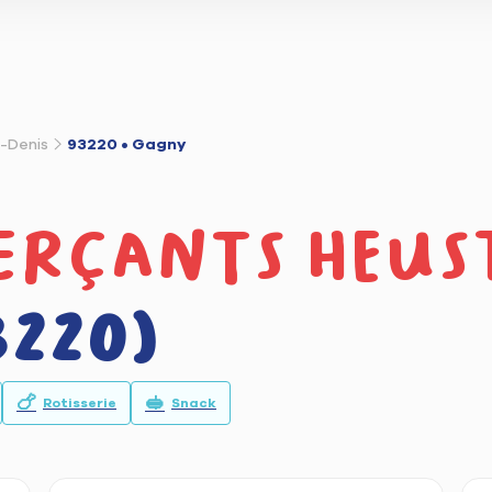
t-Denis
93220 • Gagny
erçants heus
220)
🍗
🥪
Rotisserie
Snack