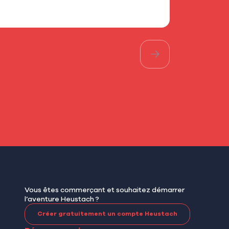
Les bons pl
Vous êtes commerçant et souhaitez démarrer
l’aventure Heustach ?
Créer gratuitement un compte Heustach