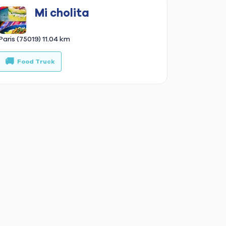
Mi cholita
Paris (75019)
11.04 km
🚚
🥪
 Truck
Food Truck
Snack