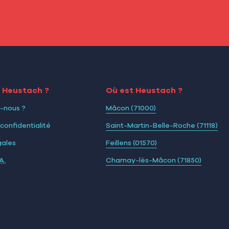
i Heustach ?
Où est Heustach ?
-nous ?
Mâcon (71000)
 confidentialité
Saint-Martin-Belle-Roche (71118)
gales
Feillens (01570)
A.
Charnay-lès-Mâcon (71850)