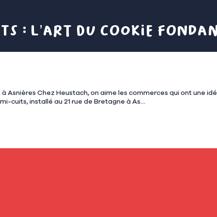
ts : l’art du cookie fondan
aire et dangereusement efficace
-cuits, installé au 21 rue de Bretagne à As…