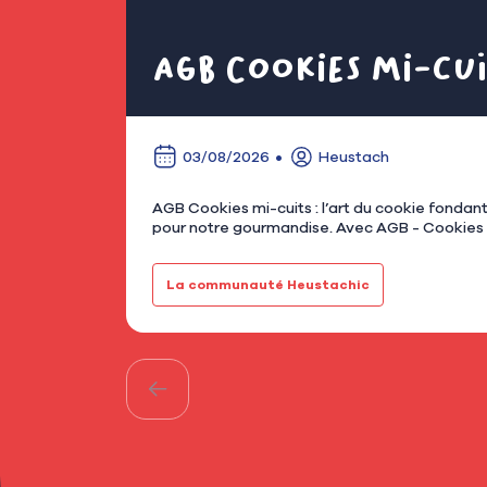
AGB Cookies mi-cui
03/08/2026
Heustach
AGB Cookies mi-cuits : l’art du cookie fondant à Asnières Chez Heustach, on aime les commerces qui ont une idée simple, cl
pour notre gourmandise. Avec AGB - Cookies mi
La communauté Heustachic