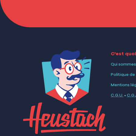
C'est quo
Qui sommes
Politique de
Mentions lé
C.G.U.
•
C.G.