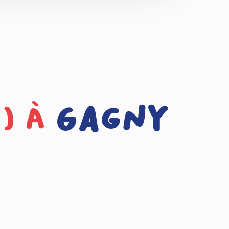
) à
Gagny