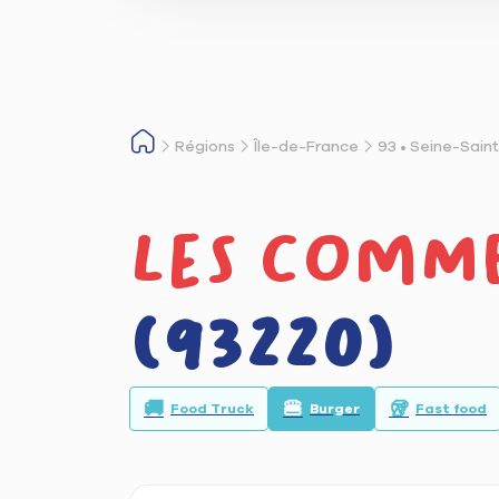
Régions
Île-de-France
93 • Seine-Sain
Les comm
(93220)
🚚
🍔
🥡
Food Truck
Burger
Fast food