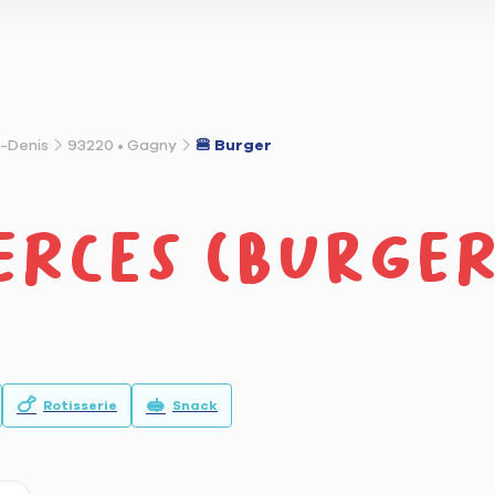
t-Denis
93220 • Gagny
🍔 Burger
erces (burger
🍗
🥪
Rotisserie
Snack