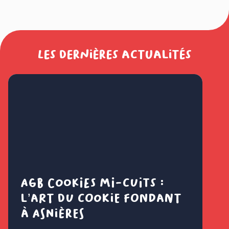
Les dernières actualités
AGB Cookies mi-cuits :
Cl
l’art du cookie fondant
fl
à Asnières
é