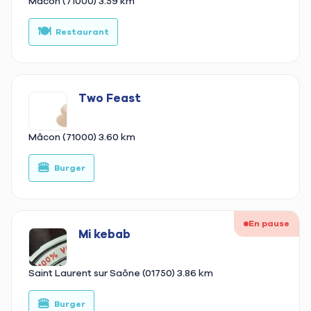
Mâcon (71000)
3.59 km
🍽️
🥙
Restaurant
Two Feast
Mâcon (71000)
3.60 km
🍔
🥙
Burger
En pause
Mi kebab
Saint Laurent sur Saône (01750)
3.86 km
🍔
🥙
Burger