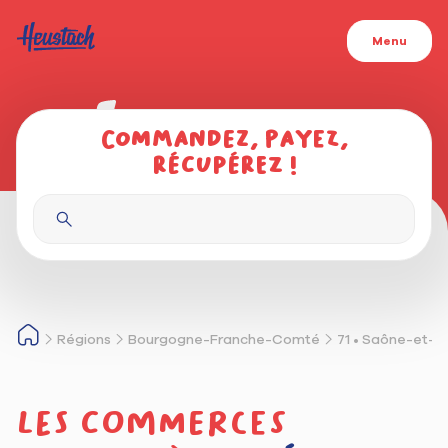
Menu
Commandez, payez,
récupérez !
Régions
Bourgogne-Franche-Comté
71 • Saône-et-L
Les commerces