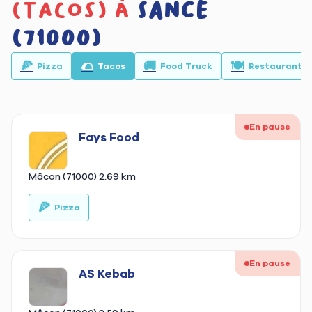
(tacos) à
Sancé
(71000)
🍕
🌮
🚚
🍽️
Pizza
Tacos
Food Truck
Restaurant
En pause
Fays Food
Mâcon (71000)
2.69 km
🍕
🥙
Pizza
En pause
AS Kebab