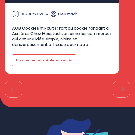
03/08/2026
Heustach
AGB Cookies mi-cuits : l’art du cookie fondant à
Nous
Asnières Chez Heustach, on aime les commerces
remp
qui ont une idée simple, claire et
flor
dangereusement efficace pour notre
qu’u
gourmandise. Avec AGB - Cookies mi-cuits,
Mar
installé au 21 rue de Bretagne à As…
fami
La communauté Heustachic
Le