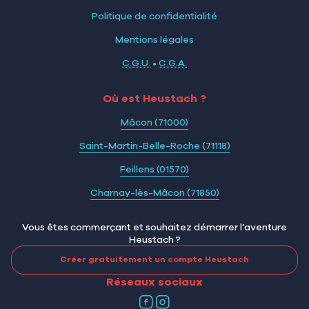
Politique de confidentialité
Mentions légales
C.G.U.
•
C.G.A.
Où est Heustach ?
Mâcon (71000)
Saint-Martin-Belle-Roche (71118)
Feillens (01570)
Charnay-lès-Mâcon (71850)
Vous êtes commerçant et souhaitez démarrer l’aventure
Heustach ?
Créer gratuitement un compte Heustach
Réseaux sociaux