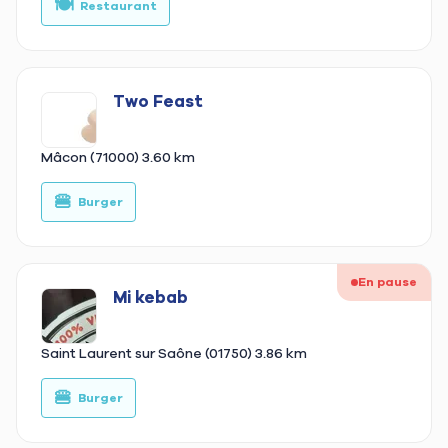
🍽️
🥙
Restaurant
Two Feast
Mâcon (71000)
3.60 km
🍔
🥙
Burger
En pause
Mi kebab
Saint Laurent sur Saône (01750)
3.86 km
🍔
🥙
Burger