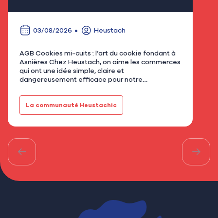
03/08/2026
Heustach
AGB Cookies mi-cuits : l’art du cookie fondant à
Nous
Asnières Chez Heustach, on aime les commerces
remp
qui ont une idée simple, claire et
flor
dangereusement efficace pour notre
qu’u
gourmandise. Avec AGB - Cookies mi-cuits,
Mar
installé au 21 rue de Bretagne à As…
fami
La communauté Heustachic
Le