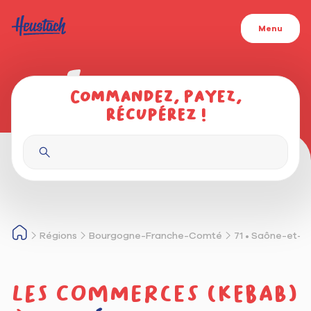
Menu
Commandez, payez,
récupérez !
Régions
Bourgogne-Franche-Comté
71 • Saône-et-L
Les commerces (kebab)