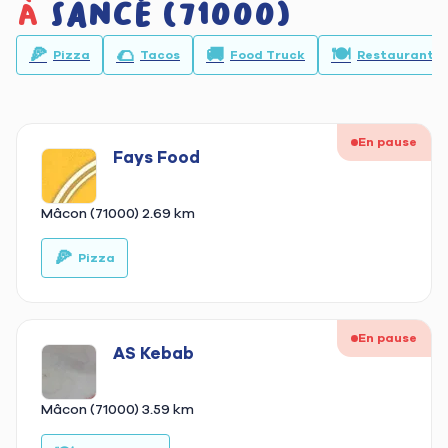
à
Sancé (71000)
🍕
🌮
🚚
🍽️
Pizza
Tacos
Food Truck
Restaurant
En pause
Fays Food
Mâcon (71000)
2.69 km
🍕
🥙
Pizza
En pause
AS Kebab
Mâcon (71000)
3.59 km