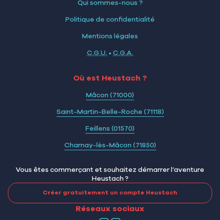
Qui sommes-nous ?
Politique de confidentialité
Mentions légales
C.G.U.
•
C.G.A.
Où est Heustach ?
Mâcon (71000)
Saint-Martin-Belle-Roche (71118)
Feillens (01570)
Charnay-lès-Mâcon (71850)
Vous êtes commerçant et souhaitez démarrer l’aventure
Heustach ?
Créer gratuitement un compte Heustach
Réseaux sociaux