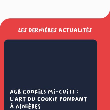
Les dernières actualités
AGB Cookies mi-cuits :
Cl
l’art du cookie fondant
fl
à Asnières
é