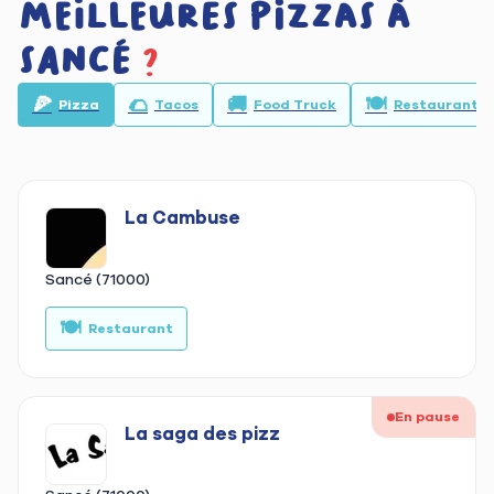
meilleures pizzas à
Sancé
?
🍕
🌮
🚚
🍽️
Pizza
Tacos
Food Truck
Restaurant
La Cambuse
Sancé (71000)
🍽️
🍕
Restaurant
En pause
La saga des pizz