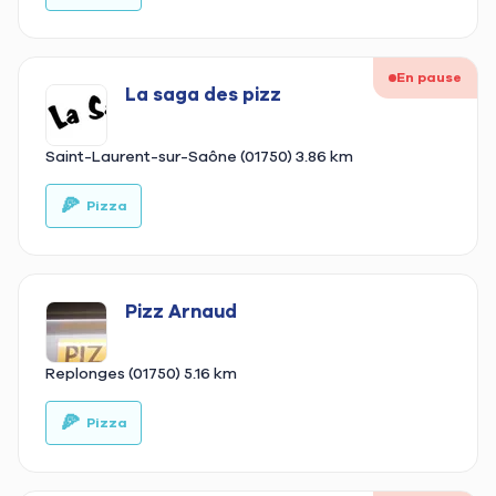
En pause
La saga des pizz
Saint-Laurent-sur-Saône (01750)
3.86 km
🍕
🚚
Pizza
Pizz Arnaud
Replonges (01750)
5.16 km
🍕
🥡
Pizza