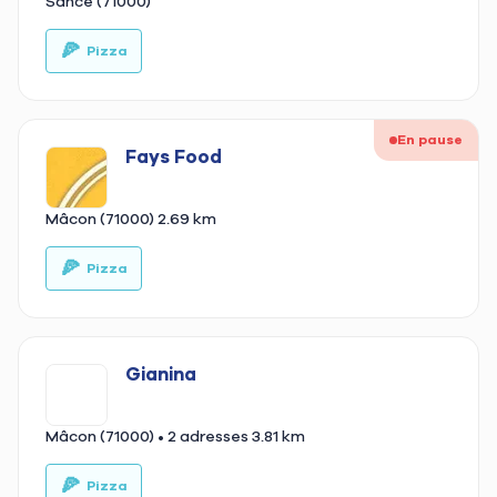
Sancé (71000)
🍕
🚚
Pizza
En pause
Fays Food
Mâcon (71000)
2.69 km
🍕
🥙
Pizza
Gianina
Mâcon (71000)
• 2 adresses
3.81 km
🍕
🍰
Pizza