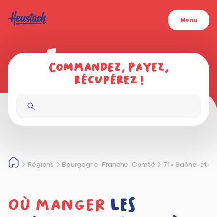
Menu
Commandez, payez,
récupérez !
Régions
Bourgogne-Franche-Comté
71 • Saône-et-L
Où manger
les