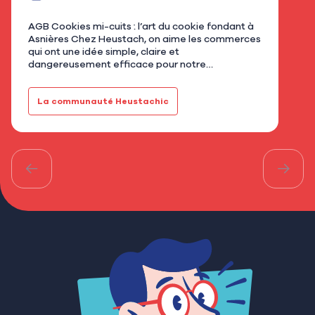
AGB Cookies mi-cuits : l’art du cookie fondant à
Nous
Asnières Chez Heustach, on aime les commerces
remp
qui ont une idée simple, claire et
flor
dangereusement efficace pour notre
qu’u
gourmandise. Avec AGB - Cookies mi-cuits,
Mar
installé au 21 rue de Bretagne à As…
fami
La communauté Heustachic
Le