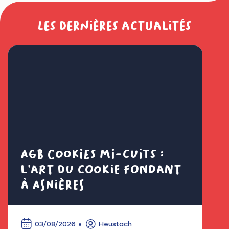
Les dernières actualités
AGB Cookies mi-cuits :
Cl
l’art du cookie fondant
fl
à Asnières
é
03/08/2026
Heustach