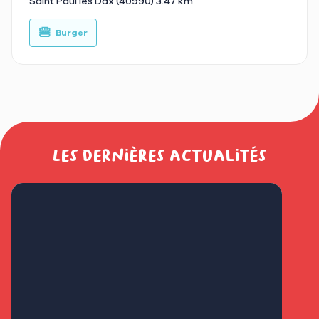
Saint Paul les Dax (40990)
3.47 km
🍔
Burger
Les dernières actualités