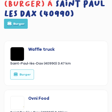
(burger) à
Saint Paul
Les Dax (40990)
🍔
Burger
Waffle truck
Saint-Paul-lès-Dax (40990)
3.47 km
🍔
Burger
Ovni Food