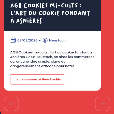
AGB Cookies mi-cuits :
Cl
l’art du cookie fondant
fl
à Asnières
é
03/08/2026
Heustach
AGB Cookies mi-cuits : l’art du cookie fondant à
Nous
Asnières Chez Heustach, on aime les commerces
remp
qui ont une idée simple, claire et
flor
dangereusement efficace pour notre
qu’u
gourmandise. Avec AGB - Cookies mi-cuits,
Mar
installé au 21 rue de Bretagne à As…
fami
La communauté Heustachic
Le