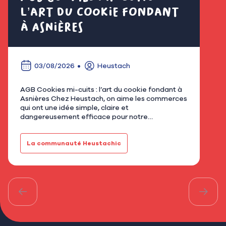
l’art du cookie fondant
fl
à Asnières
é
03/08/2026
Heustach
AGB Cookies mi-cuits : l’art du cookie fondant à
Nous
Asnières Chez Heustach, on aime les commerces
remp
qui ont une idée simple, claire et
flor
dangereusement efficace pour notre
qu’u
gourmandise. Avec AGB - Cookies mi-cuits,
Mar
installé au 21 rue de Bretagne à As…
fami
La communauté Heustachic
Le