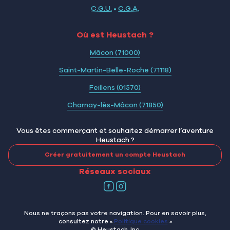
C.G.U.
•
C.G.A.
Où est Heustach ?
Mâcon (71000)
Saint-Martin-Belle-Roche (71118)
Feillens (01570)
Charnay-lès-Mâcon (71850)
Vous êtes commerçant et souhaitez démarrer l’aventure
Heustach ?
Créer gratuitement un compte Heustach
Réseaux sociaux
Nous ne traçons pas votre navigation. Pour en savoir plus,
consultez notre «
Politique cookies
»
© Heustach, Inc