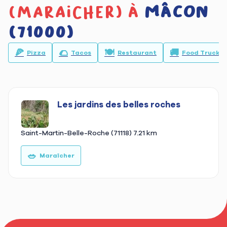
(maraicher) à
Mâcon
(71000)
🍕
🌮
🍽️
🚚
Pizza
Tacos
Restaurant
Food Truck
Les jardins des belles roches
Saint-Martin-Belle-Roche (71118)
7.21 km
🥗
Maraîcher