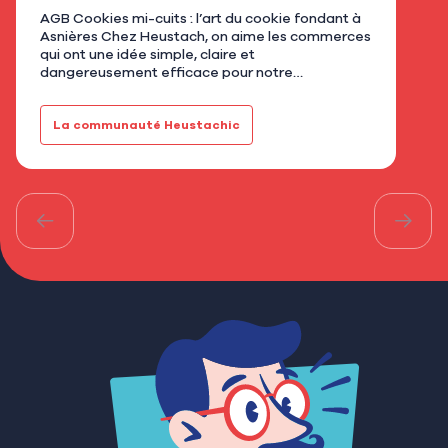
AGB Cookies mi-cuits : l’art du cookie fondant à
Nous
Asnières Chez Heustach, on aime les commerces
remp
qui ont une idée simple, claire et
flor
dangereusement efficace pour notre
qu’u
gourmandise. Avec AGB - Cookies mi-cuits,
Mar
installé au 21 rue de Bretagne à As…
fami
La communauté Heustachic
Le