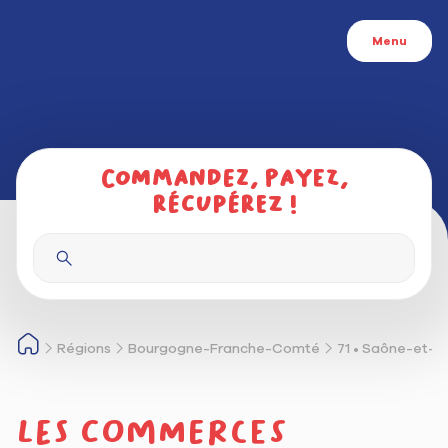
Menu
Commandez, payez,
récupérez !
Régions
Bourgogne-Franche-Comté
71 • Saône-et-L
Les commerces