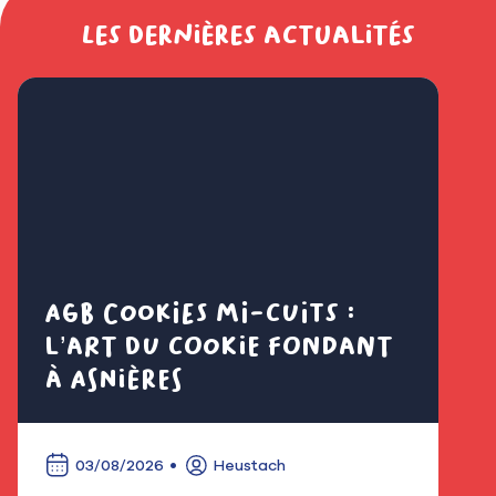
Les dernières actualités
AGB Cookies mi-cuits :
Cl
l’art du cookie fondant
fl
à Asnières
é
03/08/2026
Heustach