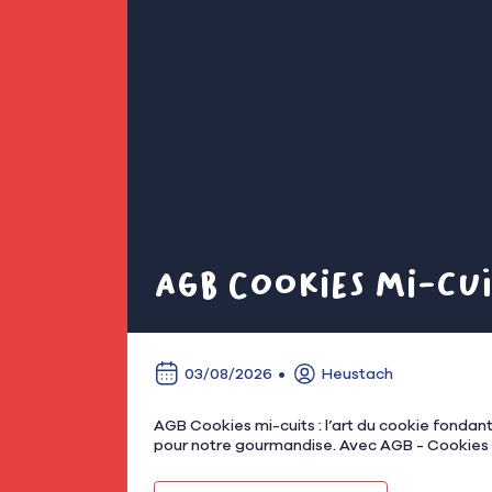
AGB Cookies mi-cui
03/08/2026
Heustach
AGB Cookies mi-cuits : l’art du cookie fondant à Asnières Chez Heustach, on aime les commerces qui ont une idée simple, cl
pour notre gourmandise. Avec AGB - Cookies mi