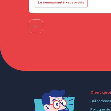
La communauté Heustachic
C'est quo
Qui sommes
Politique de