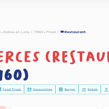
1 • Saône-et-Loire
71960 • Prissé
🍽️ Restaurant
rces (restau
960)

👬
🍔
🥙
🍷
Food Truck
Association
Burger
Kebab