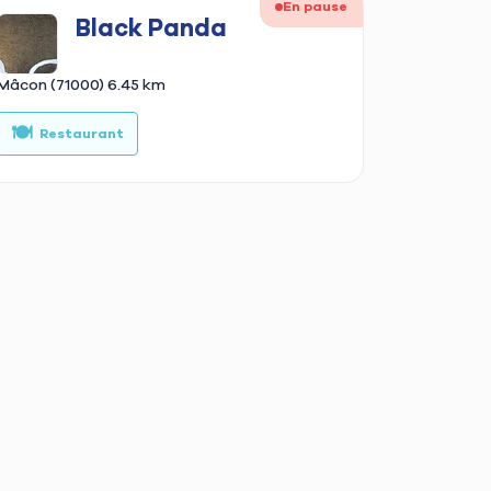
En pause
Black Panda
Mâcon (71000)
6.45 km
🍽️
🥗
a
Restaurant
Poke bowl
🌮
er
Tacos