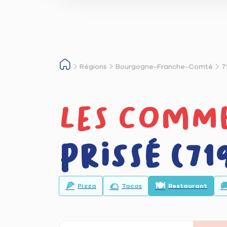
Régions
Bourgogne-Franche-Comté
7
Les comme
Prissé (71
🍕
🌮
🍽️

Pizza
Tacos
Restaurant