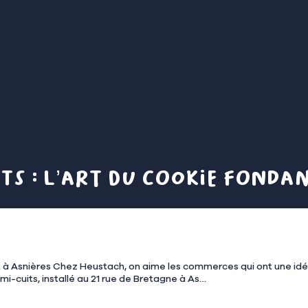
ts : l’art du cookie fondan
aire et dangereusement efficace
-cuits, installé au 21 rue de Bretagne à As…