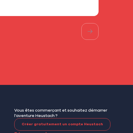
Les bons pl
Vous êtes commerçant et souhaitez démarrer
l’aventure Heustach ?
Créer gratuitement un compte Heustach