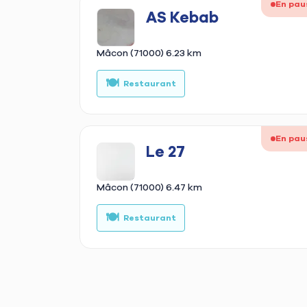
En pau
AS Kebab
Mâcon (71000)
6.23 km
🍽️
Restaurant
En pau
Le 27
Mâcon (71000)
6.47 km
🍽️
Restaurant