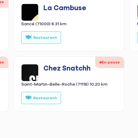
se
La Cambuse
Sancé (71000)
6.31 km
🥙
🍽️
🌮
🍕
Kebab
Restaurant
Tacos
Pizz
se
En pause
Chez Snatchh
Saint-Martin-Belle-Roche (71118)
10.20 km
🍔
🍽️
🌮
🍔
Burger
Restaurant
Tacos
Burg