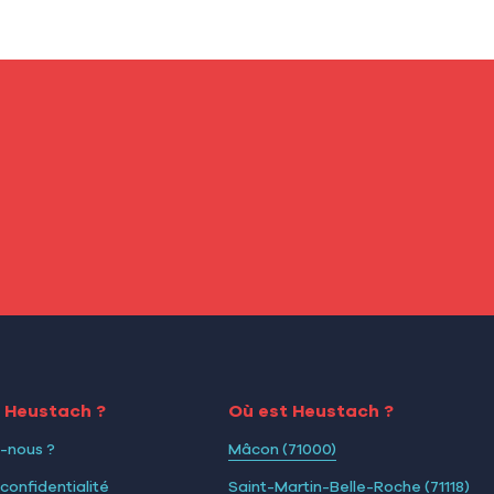
i Heustach ?
Où est Heustach ?
-nous ?
Mâcon (71000)
 confidentialité
Saint-Martin-Belle-Roche (71118)