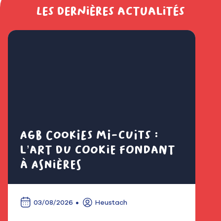
Les dernières actualités
AGB Cookies mi-cuits :
Cl
l’art du cookie fondant
fl
à Asnières
é
03/08/2026
Heustach