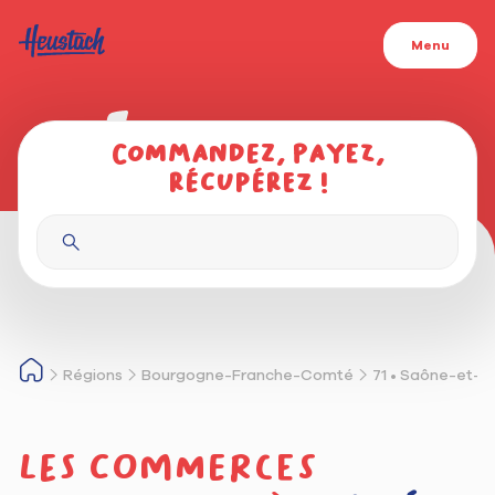
Menu
Commandez, payez,
récupérez !
Régions
Bourgogne-Franche-Comté
71 • Saône-et-L
Les commerces