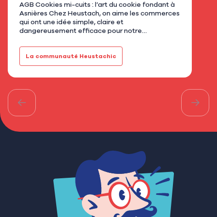
AGB Cookies mi-cuits : l’art du cookie fondant à
Nous
Asnières Chez Heustach, on aime les commerces
remp
qui ont une idée simple, claire et
flor
dangereusement efficace pour notre
qu’u
gourmandise. Avec AGB - Cookies mi-cuits,
Mar
installé au 21 rue de Bretagne à As…
fami
La communauté Heustachic
Le