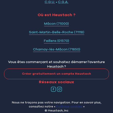
C.G.U.
•
C.G.A.
Où est Heustach ?
Mâcon (71000)
Saint-Martin-Belle-Roche (71118)
Feillens (01570)
Charnay-lès-Mâcon (71850)
Vous êtes commerçant et souhaitez démarrer l’aventure
Heustach ?
Créer gratuitement un compte Heustach
Réseaux sociaux
Nous ne traçons pas votre navigation. Pour en savoir plus,
consultez notre «
Politique cookies
»
© Heustach, Inc