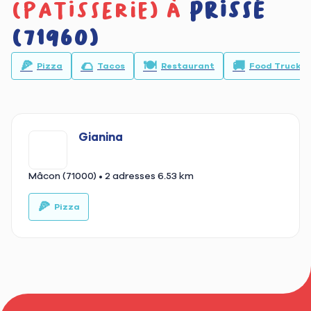
(patisserie) à
Prissé
(71960)
🍕
🌮
🍽️
🚚
Pizza
Tacos
Restaurant
Food Truck
Gianina
Mâcon (71000)
• 2 adresses
6.53 km
🍕
🍰
Pizza