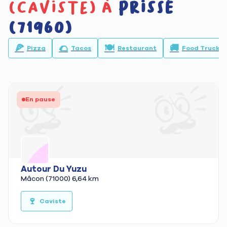
(caviste) à
Prissé
(71960)
🍕
🌮
🍽️
🚚
Pizza
Tacos
Restaurant
Food Truck
En pause
Autour Du Yuzu
Mâcon (71000)
6,64 km
🍷
🛒
Caviste