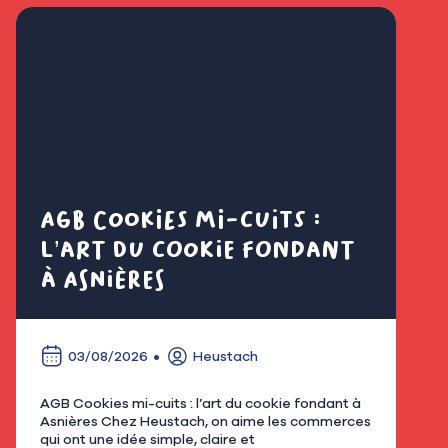
AGB Cookies mi-cuits :
Cl
l’art du cookie fondant
fl
à Asnières
é
03/08/2026
Heustach
AGB Cookies mi-cuits : l’art du cookie fondant à
Nous
Asnières Chez Heustach, on aime les commerces
remp
qui ont une idée simple, claire et
flor