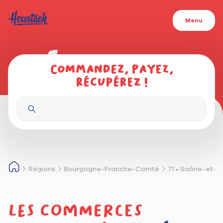
Menu
Commandez, payez,
récupérez !
Régions
Bourgogne-Franche-Comté
71 • Saône-et-L
Les commerces