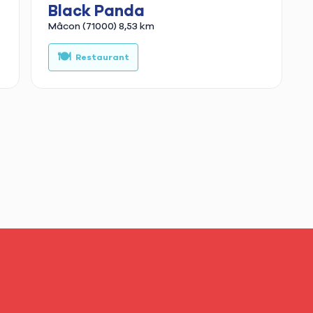
Black Panda
Mâcon (71000)
8,53 km
🍔
🍽️
🌮
🥗
Burger
Restaurant
Tacos
Poke