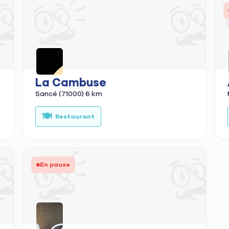
La Cambuse
Sancé (71000)
6 km
🍔
🍽️
🌮
🍕
Burger
Restaurant
Tacos
Pizz
En pause