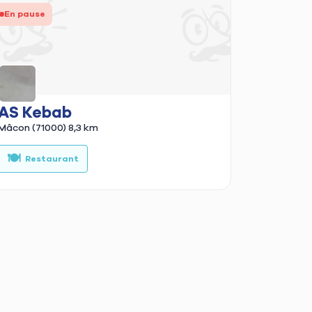
En pause
AS Kebab
Mâcon (71000)
8,3 km
🍽️
🥙
a
Restaurant
Kebab