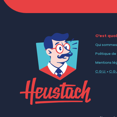
C'est quo
Qui sommes
Politique de
Mentions lé
C.G.U.
•
C.G.