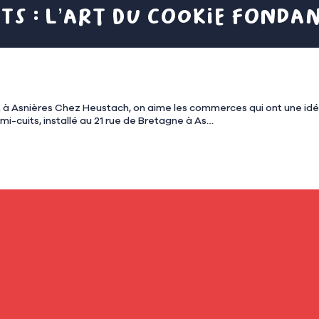
ts : l’art du cookie fondan
aire et dangereusement efficace
-cuits, installé au 21 rue de Bretagne à As…