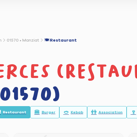
n
01570 • Manziat
🍽️ Restaurant
rces (restau
01570)
️
🍔
🥙
👬
🍷
Restaurant
Burger
Kebab
Association