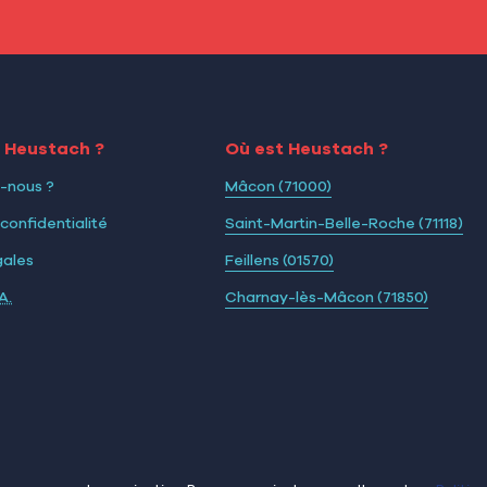
i Heustach ?
Où est Heustach ?
-nous ?
Mâcon (71000)
 confidentialité
Saint-Martin-Belle-Roche (71118)
gales
Feillens (01570)
A.
Charnay-lès-Mâcon (71850)