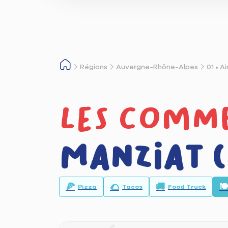
Régions
Auvergne-Rhône-Alpes
01 • Ai
Les comme
Manziat (
🍕
🌮
🚚
🍽
Pizza
Tacos
Food Truck