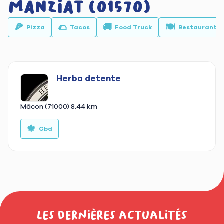
Manziat (01570)
🍕
🌮
🚚
🍽️
Pizza
Tacos
Food Truck
Restaurant
Herba detente
Mâcon (71000)
8.44 km
🍁
Cbd
Les dernières actualités