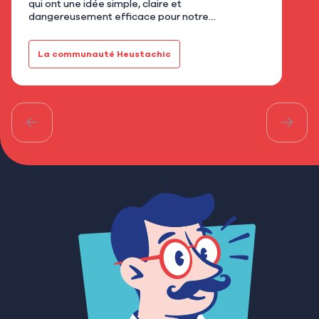
qui ont une idée simple, claire et
flor
dangereusement efficace pour notre
qu’u
gourmandise. Avec AGB - Cookies mi-cuits,
Mar
installé au 21 rue de Bretagne à As…
fami
La communauté Heustachic
Le