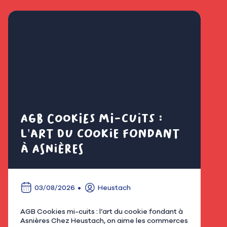
AGB Cookies mi-cuits :
Cl
l’art du cookie fondant
fl
à Asnières
é
03/08/2026
Heustach
AGB Cookies mi-cuits : l’art du cookie fondant à
Nous
Asnières Chez Heustach, on aime les commerces
remp