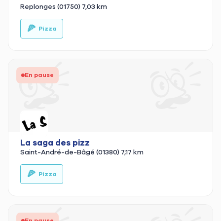
Replonges (01750)
7,03 km
🍕
🥡
Pizza
En pause
La saga des pizz
Saint-André-de-Bâgé (01380)
7,17 km
🍕
🚚
Pizza
En pause