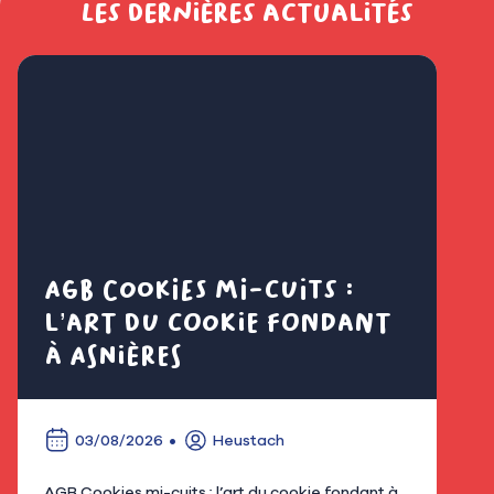
Les dernières actualités
AGB Cookies mi-cuits :
Cl
l’art du cookie fondant
fl
à Asnières
é
03/08/2026
Heustach
AGB Cookies mi-cuits : l’art du cookie fondant à
Nous