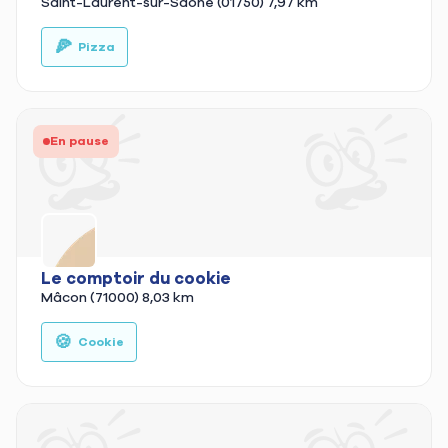
Saint-Laurent-sur-Saône (01750)
7,97 km
🍕
🚚
Pizza
En pause
Le comptoir du cookie
Mâcon (71000)
8,03 km
🍪
Cookie