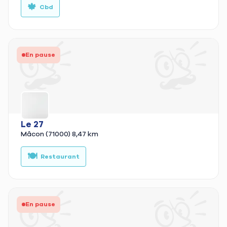
🍁
Cbd
En pause
Le 27
Mâcon (71000)
8,47 km
🍽️
🍔
Restaurant
En pause