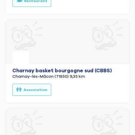
🍽️
🥗
Restaurant
Charnay basket bourgogne sud (CBBS)
Charnay-lès-Mâcon (71850)
9,35 km
👬
Association