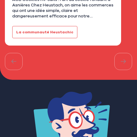
Asnières Chez Heustach, on aime les commerces
remp
qui ont une idée simple, claire et
flor
dangereusement efficace pour notre
qu’u
gourmandise. Avec AGB - Cookies mi-cuits,
Mar
installé au 21 rue de Bretagne à As…
fami
La communauté Heustachic
Le