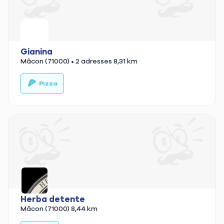
Gianina
Mâcon (71000)
• 2 adresses
8,31 km
🍕
🍰
Pizza
Herba detente
Mâcon (71000)
8,44 km