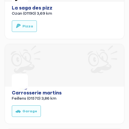
La saga des pizz
Ozan (01190)
3,69 km
🍕
🚚
Pizza
Carrosserie martins
Feillens (01570)
3,86 km
🚗
Garage