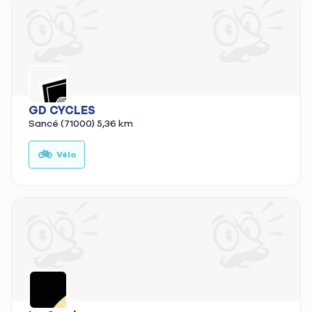
GD CYCLES
Sancé (71000)
5,36 km
🚲
Vélo