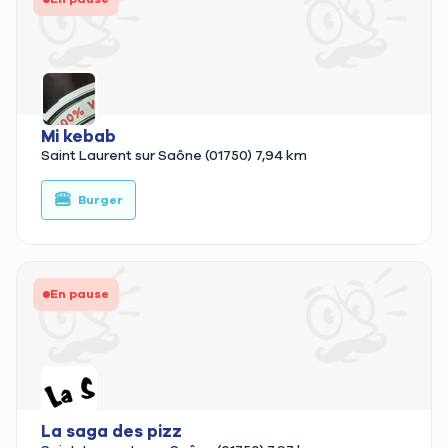
Mi kebab
Saint Laurent sur Saône (01750)
7,94 km
🍔
🥙
Burger
En pause
La saga des pizz