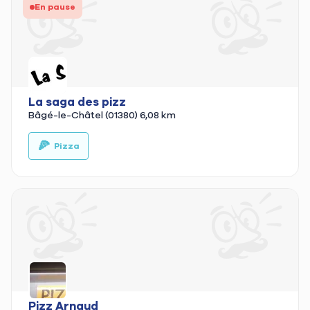
En pause
La saga des pizz
Bâgé-le-Châtel (01380)
6,08 km
🍕
🚚
Pizza
Pizz Arnaud