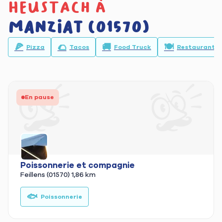
heustach à
Manziat (01570)
🍕
🌮
🚚
🍽️
Pizza
Tacos
Food Truck
Restaurant
En pause
Poissonnerie et compagnie
Feillens (01570)
1,86 km
🐟
Poissonnerie