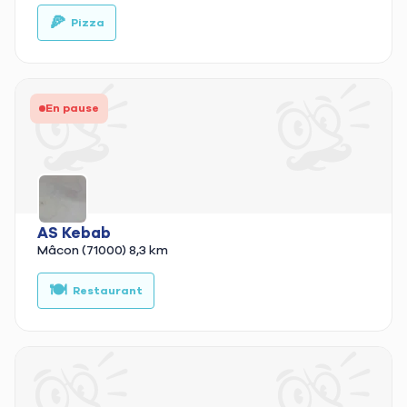
🍕
🚚
Pizza
En pause
AS Kebab
Mâcon (71000)
8,3 km
🍽️
🥙
Restaurant