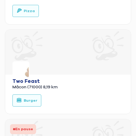
🍕
🥙
Pizza
Two Feast
Mâcon (71000)
8,19 km
🍔
🥙
Burger
En pause