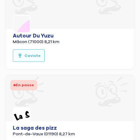
Autour Du Yuzu
Mâcon (71000)
8,21 km
🍷
🛒
Caviste
En pause
La saga des pizz
Pont-de-Vaux (01190)
8,27 km