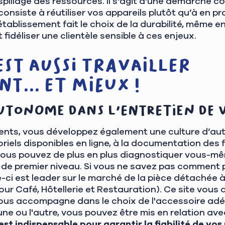
aspillage des ressources. Il s'agit d'une démarche 
 consiste à réutiliser vos appareils plutôt qu’à en 
tablissement fait le choix de la durabilité, même en
fidéliser une clientèle sensible à ces enjeux.
est aussi travailler
t... et mieux !
utonome dans l'entretien de 
ents, vous développez également une culture d’au
iels disponibles en ligne, à la documentation des 
 vous pouvez de plus en plus diagnostiquer vous-mê
 de premier niveau. Si vous ne savez pas comment p
le-ci est leader sur le marché de la pièce détachée 
ur Café, Hôtellerie et Restauration). Ce site vous a
vous accompagne dans le choix de l'accessoire adéq
une ou l'autre, vous pouvez être mis en relation av
st indispensable pour garantir la fiabilité de vos