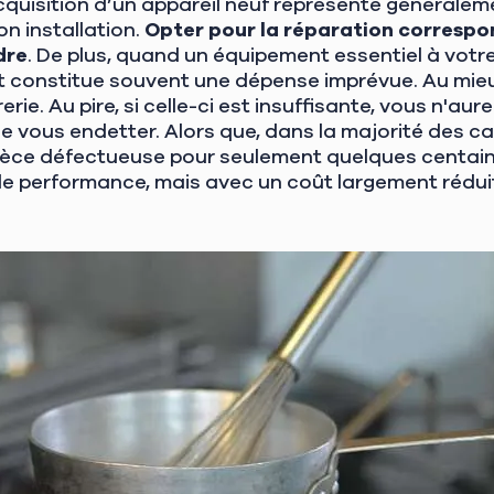
quisition d’un appareil neuf représente généralem
on installation.
Opter pour la réparation correspon
dre
. De plus, quand un équipement essentiel à votr
 constitue souvent une dépense imprévue. Au mieu
rie. Au pire, si celle-ci est insuffisante, vous n'au
de vous endetter. Alors que, dans la majorité des cas
èce défectueuse pour seulement quelques centaine
de performance, mais avec un coût largement rédui