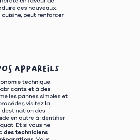
concrète en faveur de
produire des nouveaux.
 cuisine, peut renforcer
vos appareils
tonomie technique.
fabricants et à des
me les pannes simples et
rocéder, visitez la
à destination des
ide en outre à identifier
uat. Et si vous ne
ec
des techniciens
 réparations
. Vous