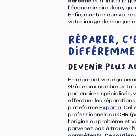
carbone
et à limiter le g
l’économie circulaire, qui
Enfin, montrer que votre é
votre image de marque et 
Réparer, c'
différemmen
Devenir plus a
En réparant vos équipem
Grâce aux nombreux tutor
partenaires spécialisés,
effectuer les réparations
plateforme
Exparta
. Cel
professionnels du CHR (po
l'origine du problème et 
parvenez pas à trouver l'
compétents. Ce soutien e