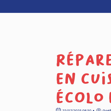
Répare
en cui
écolo
22/07/2025 08:50
Gaël