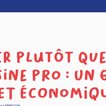
r plutôt que
sine pro : un 
 et économiq
le LEBRETON