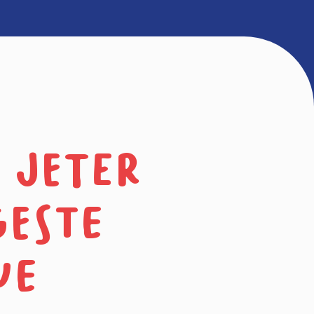
 jeter
geste
ue