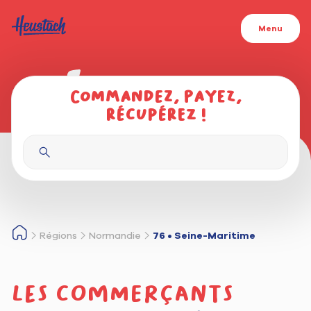
Menu
Commandez, payez,
récupérez !
Régions
Normandie
76 • Seine-Maritime
Les commerçants