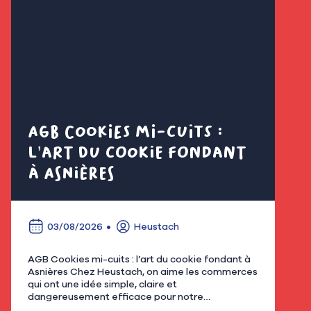
AGB Cookies mi-cuits :
Cl
l’art du cookie fondant
fl
à Asnières
é
03/08/2026
Heustach
AGB Cookies mi-cuits : l’art du cookie fondant à
Nous
Asnières Chez Heustach, on aime les commerces
remp
qui ont une idée simple, claire et
flor
dangereusement efficace pour notre
qu’u
gourmandise. Avec AGB - Cookies mi-cuits,
Mar