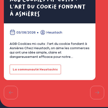
l’art du cookie fondant
fl
à Asnières
é
03/08/2026
Heustach
AGB Cookies mi-cuits : l’art du cookie fondant à
Nous
Asnières Chez Heustach, on aime les commerces
remp
qui ont une idée simple, claire et
flor
dangereusement efficace pour notre
qu’u
gourmandise. Avec AGB - Cookies mi-cuits,
Mar
installé au 21 rue de Bretagne à As…
fami
La communauté Heustachic
Le