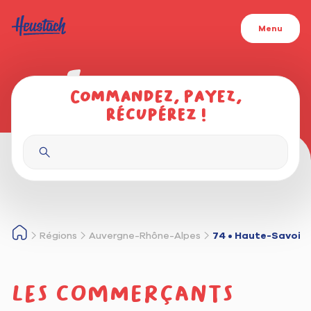
Menu
Commandez, payez,
récupérez !
Régions
Auvergne-Rhône-Alpes
74 • Haute-Savoie
Les commerçants