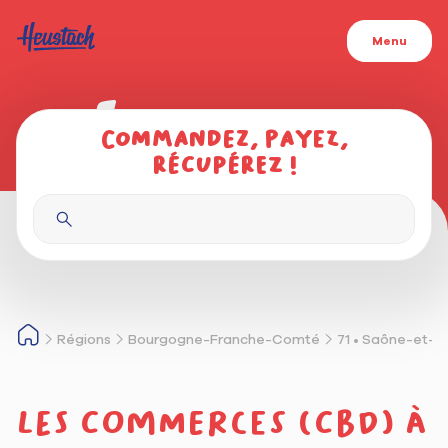
Menu
Commandez, payez,
récupérez !
Régions
Bourgogne-Franche-Comté
71 • Saône-et-L
Les commerces (cbd) à