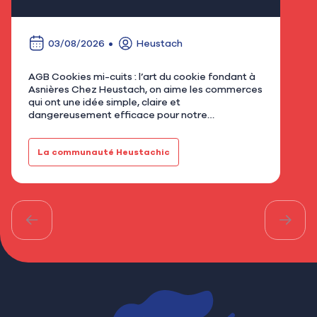
03/08/2026
Heustach
AGB Cookies mi-cuits : l’art du cookie fondant à
Nous
Asnières Chez Heustach, on aime les commerces
remp
qui ont une idée simple, claire et
flor
dangereusement efficace pour notre
qu’u
gourmandise. Avec AGB - Cookies mi-cuits,
Mar
installé au 21 rue de Bretagne à As…
fami
La communauté Heustachic
Le