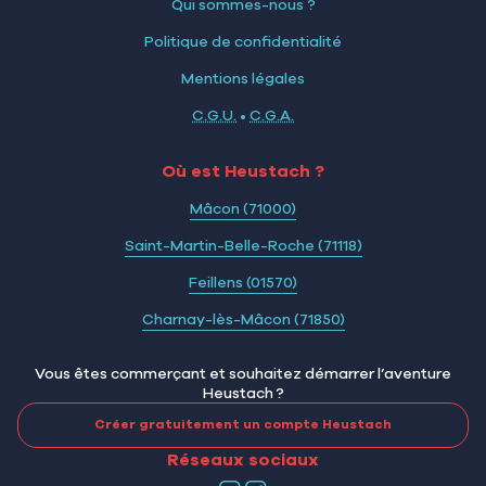
Qui sommes-nous ?
Politique de confidentialité
Mentions légales
C.G.U.
•
C.G.A.
Où est Heustach ?
Mâcon (71000)
Saint-Martin-Belle-Roche (71118)
Feillens (01570)
Charnay-lès-Mâcon (71850)
Vous êtes commerçant et souhaitez démarrer l’aventure
Heustach ?
Créer gratuitement un compte Heustach
Réseaux sociaux