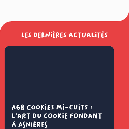
Les dernières actualités
AGB Cookies mi-cuits :
Cl
l’art du cookie fondant
fl
à Asnières
é