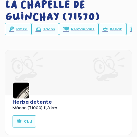
La Chapelle De
Guinchay (71570)
🍕
🌮
🍽️
🥙
🍔
Pizza
Tacos
Restaurant
Kebab
Herba detente
Mâcon (71000)
11,3 km
🍁
Cbd