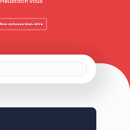
, Heustach vous
Nos astuces bien-être