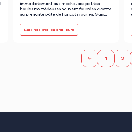
l
immédiatement aux mochis, ces petites
boules mystérieuses souvent fourrées à cette
surprenante pâte de haricots rouges. Mais
saviez-vous que le Japon est un pays où l'ar…
Cuisines d'ici ou d'ailleurs
1
2