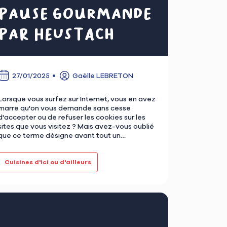
pause gourmande
par Heustach
27/01/2025
Gaëlle LEBRETON
Lorsque vous surfez sur Internet, vous en avez
marre qu'on vous demande sans cesse
d'accepter ou de refuser les cookies sur les
sites que vous visitez ? Mais avez-vous oublié
que ce terme désigne avant tout un
biscuit croustillant à l’extérieu…
Cuisines d'ici ou d'ailleurs