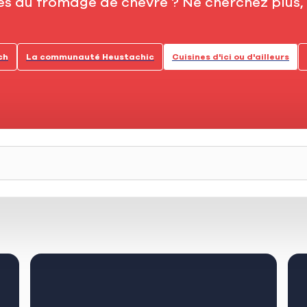
tes au fromage de chèvre ? Ne cherchez plus
ch
La communauté Heustachic
Cuisines d'ici ou d'ailleurs