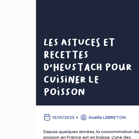
Les astuces et
recettes
d'Heustach pour
cuisiner le
poisson
13/01/2025
Gaëlle LEBRETON
Depuis quelques années, la consommation de
poisson en France est en baisse. L'une des