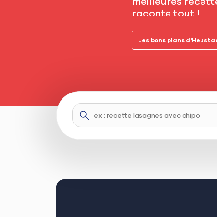
meilleures recet
raconte tout !
Les bons plans d'Heusta