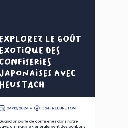
Explorez le goût
exotique des
confiseries
japonaises avec
Heustach
24/12/2024
Gaëlle LEBRETON
Quand on parle de confiseries dans notre
pays, on imagine généralement des bonbons