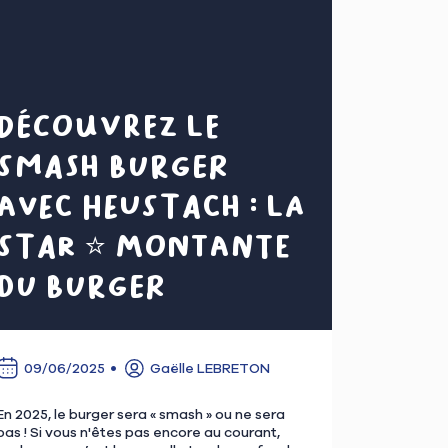
Découvrez le
smash burger
avec Heustach : la
star ⭐ montante
du burger
09/06/2025
Gaëlle LEBRETON
En 2025, le burger sera « smash » ou ne sera
pas ! Si vous n'êtes pas encore au courant,