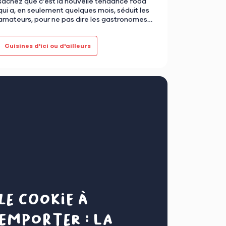
sachez que c’est la nouvelle tendance food
qui a, en seulement quelques mois, séduit les
amateurs, pour ne pas dire les gastronomes
du burger. Ultra croust…
Cuisines d'ici ou d'ailleurs
Le cookie à
emporter : la