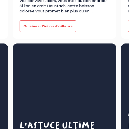
vos convives, alors, vous êtes au bon endroit !
Si l'on en croit Heustach, cette boisson
colorée vous promet bien plus qu’un
sympathique moment de dégustat…
Nos astuces bien-être
Cuisines d'ici ou d'ailleurs
L'astuce ultime