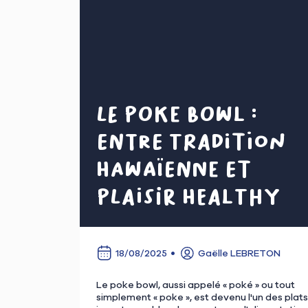
Le poke bowl :
entre tradition
hawaïenne et
plaisir healthy
18/08/2025
Gaëlle LEBRETON
Le poke bowl, aussi appelé « poké » ou tout
simplement « poke », est devenu l'un des plats