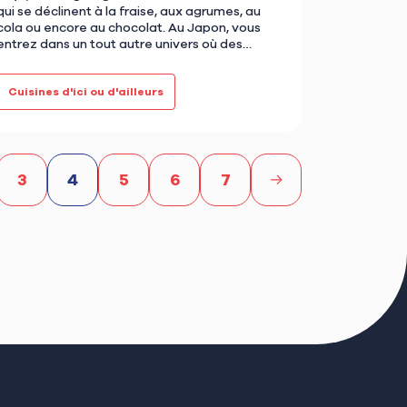
qui se déclinent à la fraise, aux agrumes, au
cola ou encore au chocolat. Au Japon, vous
entrez dans un tout autre univers où des
saveurs souvent très surprenan…
Cuisines d'ici ou d'ailleurs
3
4
5
6
7