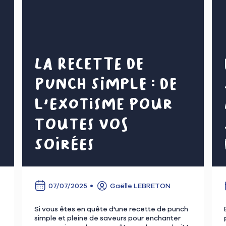
La recette de
punch simple : de
l'exotisme pour
toutes vos
soirées
07/07/2025
Gaëlle LEBRETON
Si vous êtes en quête d'une recette de punch
simple et pleine de saveurs pour enchanter