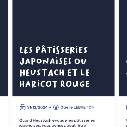
Les pâtisseries
japonaises ou
Heustach et le
haricot rouge
31/12/2024
Gaëlle LEBRETON
Quand Heustach évoque les pâtisseries
japonaises, vous pensez peut-être