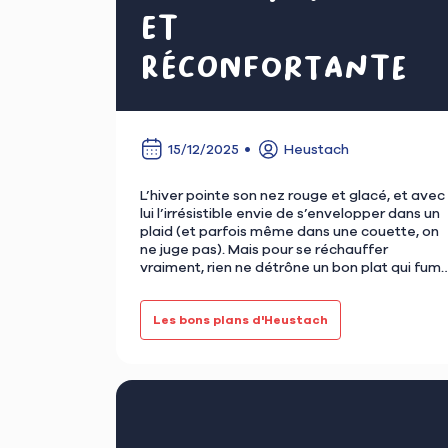
et
réconfortante
15/12/2025
Heustach
L’hiver pointe son nez rouge et glacé, et avec
lui l’irrésistible envie de s’envelopper dans un
plaid (et parfois même dans une couette, on
ne juge pas). Mais pour se réchauffer
vraiment, rien ne détrône un bon plat qui fum
délicatemen…
Les bons plans d'Heustach