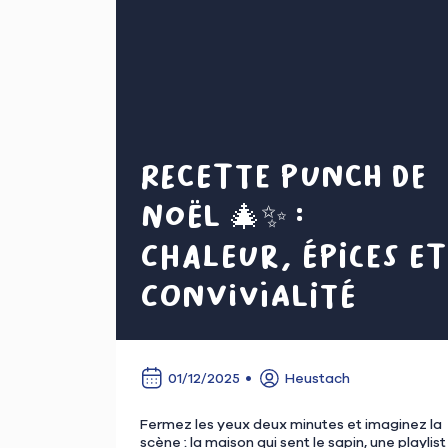
Recette punch de
Noël 🎄✨ :
chaleur, épices et
convivialité
01/12/2025
Heustach
Fermez les yeux deux minutes et imaginez la
scène : la maison qui sent le sapin, une playlist