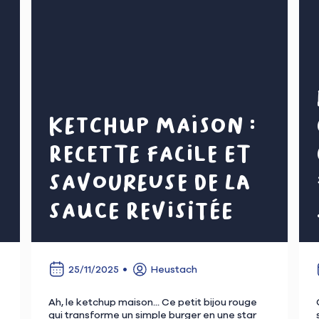
Ketchup maison :
recette facile et
savoureuse de LA
sauce revisitée
25/11/2025
Heustach
Ah, le ketchup maison... Ce petit bijou rouge
qui transforme un simple burger en une star