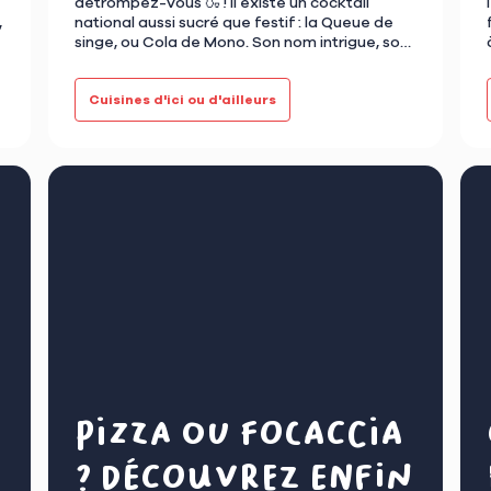
détrompez-vous 🍶 ! Il existe un cocktail
,
national aussi sucré que festif : la Queue de
singe, ou Cola de Mono. Son nom intrigue, son
goût séduit, et son histoire — u…
Cuisines d'ici ou d'ailleurs
Pizza ou focaccia
? Découvrez enfin