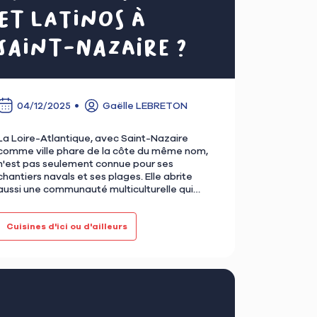
et latinos à
Saint-Nazaire ?
04/12/2025
Gaëlle LEBRETON
La Loire-Atlantique, avec Saint-Nazaire
comme ville phare de la côte du même nom,
n'est pas seulement connue pour ses
chantiers navals et ses plages. Elle abrite
aussi une communauté multiculturelle qui
partage ses spécialités culinaires et ses …
Cuisines d'ici ou d'ailleurs