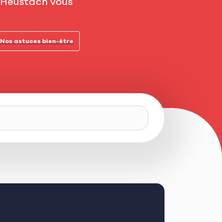
, Heustach vous
Nos astuces bien-être