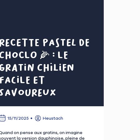
Recette pastel de
choclo 🌽 : le
gratin chilien
facile et
savoureux
15/11/2025
Heustach
Quand on pense aux gratins, on imagine
souvent la version dauphinoise, pleine de