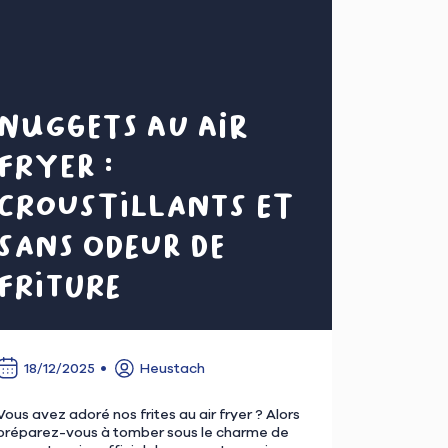
Nuggets au air
fryer :
croustillants et
sans odeur de
friture
18/12/2025
Heustach
Vous avez adoré nos frites au air fryer ? Alors
préparez-vous à tomber sous le charme de