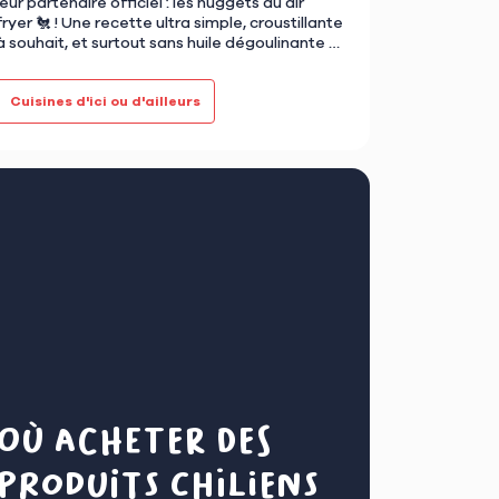
leur partenaire officiel : les nuggets au air
fryer 🐔 ! Une recette ultra simple, croustillante
à souhait, et surtout sans huile dégoulinante ni
odeur d…
Cuisines d'ici ou d'ailleurs
Où acheter des
produits chiliens