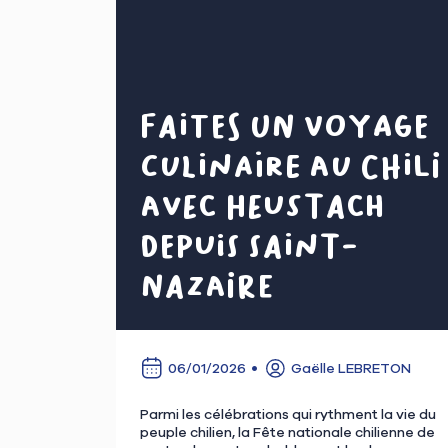
Faites un voyage
culinaire au Chili
avec Heustach
depuis Saint-
Nazaire
06/01/2026
Gaëlle LEBRETON
Parmi les célébrations qui rythment la vie du
peuple chilien, la Fête nationale chilienne de