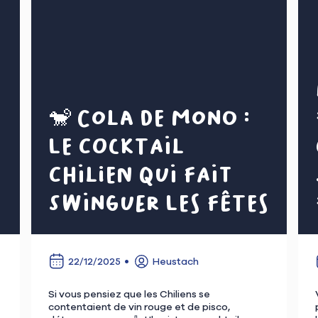
🐒 Cola de Mono :
le cocktail
chilien qui fait
swinguer les fêtes
22/12/2025
Heustach
Si vous pensiez que les Chiliens se
contentaient de vin rouge et de pisco,