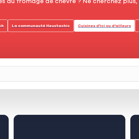
tes au fromage de chèvre ? Ne cherchez plus
ch
La communauté Heustachic
Cuisines d'ici ou d'ailleurs