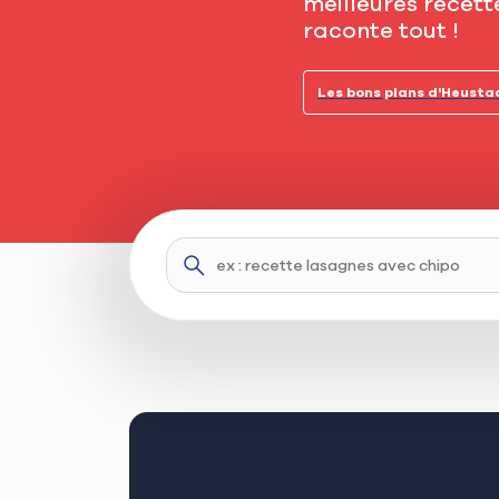
meilleures recet
raconte tout !
Les bons plans d'Heusta