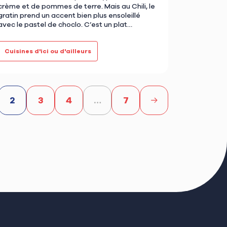
crème et de pommes de terre. Mais au Chili, le
gratin prend un accent bien plus ensoleillé
avec le pastel de choclo. C’est un plat
généreux, coloré, parfumé… b…
Cuisines d'ici ou d'ailleurs
2
3
4
…
7