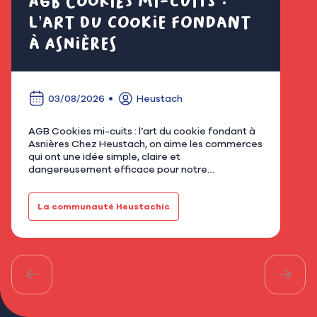
AGB Cookies mi-cuits :
Cl
l’art du cookie fondant
fl
à Asnières
é
03/08/2026
Heustach
AGB Cookies mi-cuits : l’art du cookie fondant à
Nous
Asnières Chez Heustach, on aime les commerces
remp
qui ont une idée simple, claire et
flor
dangereusement efficace pour notre
qu’u
gourmandise. Avec AGB - Cookies mi-cuits,
Mar
installé au 21 rue de Bretagne à As…
fami
La communauté Heustachic
Le