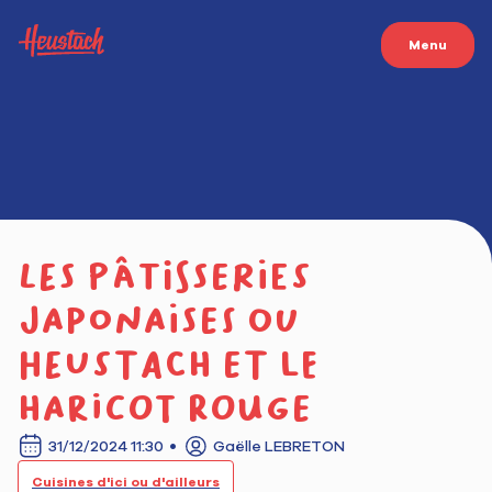
Menu
Les pâtisseries
japonaises ou
Heustach et le
haricot rouge
31/12/2024 11:30
Gaëlle LEBRETON
Cuisines d'ici ou d'ailleurs