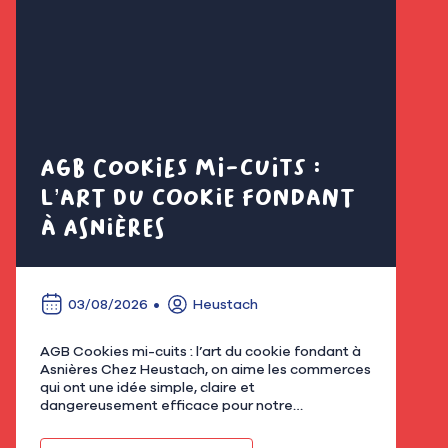
AGB Cookies mi-cuits :
Cl
l’art du cookie fondant
fl
à Asnières
é
03/08/2026
Heustach
AGB Cookies mi-cuits : l’art du cookie fondant à
Nous
Asnières Chez Heustach, on aime les commerces
remp
qui ont une idée simple, claire et
flor
dangereusement efficace pour notre
qu’u
gourmandise. Avec AGB - Cookies mi-cuits,
Mar
installé au 21 rue de Bretagne à As…
fami