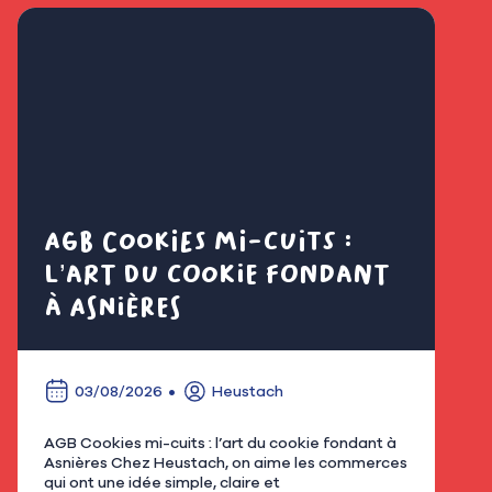
AGB Cookies mi-cuits :
Cl
l’art du cookie fondant
fl
à Asnières
é
03/08/2026
Heustach
AGB Cookies mi-cuits : l’art du cookie fondant à
Nous
Asnières Chez Heustach, on aime les commerces
remp
qui ont une idée simple, claire et
flor