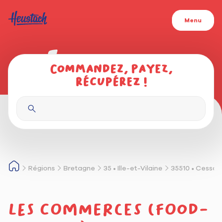
Menu
Commandez, payez,
récupérez !
Régions
Bretagne
35 • Ille-et-Vilaine
35510 • Cesson
Les commerces (food-