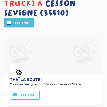
truck) à
Cesson
Sevigne (35510)
🚚
Food Truck
THAÏ LA ROUTE !
Cesson-Sévigné (35510)
• 2 adresses
2,18 km
🚚
Food Truck