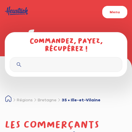
Menu
Commandez, payez,
récupérez !
Régions
Bretagne
35 • Ille-et-Vilaine
Les commerçants