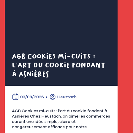
AGB Cookies mi-cuits :
Cl
l’art du cookie fondant
fl
à Asnières
é
03/08/2026
Heustach
AGB Cookies mi-cuits : l’art du cookie fondant à
Nous
Asnières Chez Heustach, on aime les commerces
remp
qui ont une idée simple, claire et
flor
dangereusement efficace pour notre
qu’u
gourmandise. Avec AGB - Cookies mi-cuits,
Mar