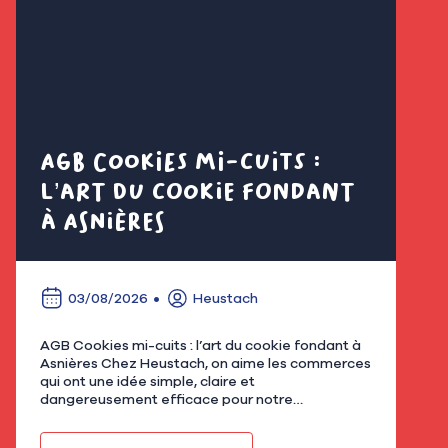
AGB Cookies mi-cuits :
Cl
l’art du cookie fondant
fl
à Asnières
é
03/08/2026
Heustach
AGB Cookies mi-cuits : l’art du cookie fondant à
Nous
Asnières Chez Heustach, on aime les commerces
remp
qui ont une idée simple, claire et
flor
dangereusement efficace pour notre
qu’u
gourmandise. Avec AGB - Cookies mi-cuits,
Mar
installé au 21 rue de Bretagne à As…
fami