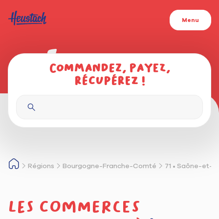
Menu
Commandez, payez,
récupérez !
Régions
Bourgogne-Franche-Comté
71 • Saône-et-L
Les commerces