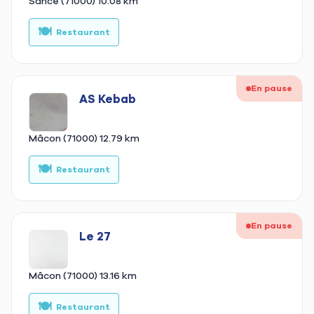
Sancé (71000)
10.08 km
🍽️
🍕
Restaurant
En pause
AS Kebab
Mâcon (71000)
12.79 km
🍽️
🥙
Restaurant
En pause
Le 27
Mâcon (71000)
13.16 km
🍽️
🍔
Restaurant