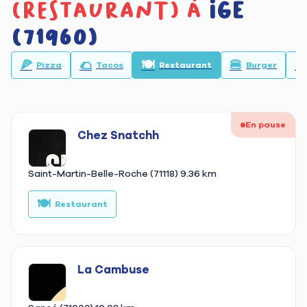
(restaurant) à
Ige
(71960)
🍕
🌮
🍽️
🍔
🥙
Pizza
Tacos
Restaurant
Burger
En pause
Chez Snatchh
Saint-Martin-Belle-Roche (71118)
9.36 km
🍽️
🍔
Restaurant
La Cambuse