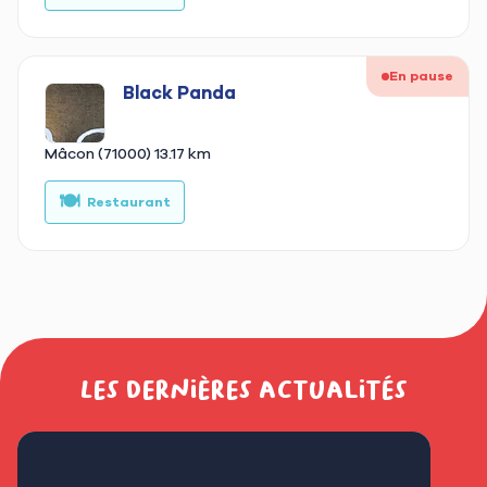
En pause
Black Panda
Mâcon (71000)
13.17 km
🍽️
🥗
Restaurant
Les dernières actualités