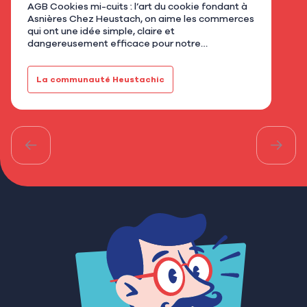
AGB Cookies mi-cuits : l’art du cookie fondant à
Nous
Asnières Chez Heustach, on aime les commerces
remp
qui ont une idée simple, claire et
flor
dangereusement efficace pour notre
qu’u
gourmandise. Avec AGB - Cookies mi-cuits,
Mar
installé au 21 rue de Bretagne à As…
fami
La communauté Heustachic
Le