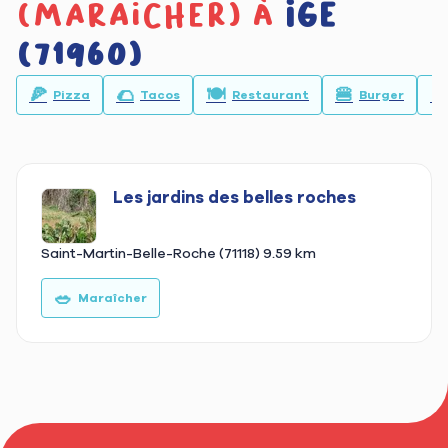
(maraicher) à
Ige
(71960)
🍕
🌮
🍽️
🍔
🥙
Pizza
Tacos
Restaurant
Burger
Les jardins des belles roches
Saint-Martin-Belle-Roche (71118)
9.59 km
🥗
Maraîcher