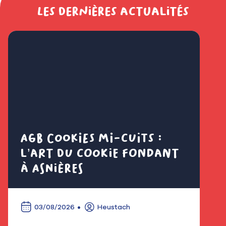
Les dernières actualités
AGB Cookies mi-cuits :
Cl
l’art du cookie fondant
fl
à Asnières
é
03/08/2026
Heustach