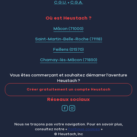
C.G.U.
•
C.G.A.
Où est Heustach ?
Mâcon (71000)
Saint-Martin-Belle-Roche (71118)
Feillens (01570)
Charnay-lès-Mâcon (71850)
Vous êtes commerçant et souhaitez démarrer l’aventure
Heustach ?
Créer gratuitement un compte Heustach
Réseaux sociaux
Nous ne traçons pas votre navigation. Pour en savoir plus,
consultez notre «
Politique cookies
»
© Heustach, Inc