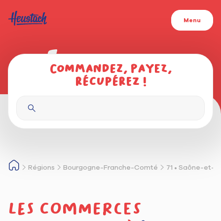
Menu
Commandez, payez,
récupérez !
Régions
Bourgogne-Franche-Comté
71 • Saône-et-L
Les commerces