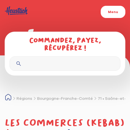
Menu
Commandez, payez,
récupérez !
Régions
Bourgogne-Franche-Comté
71 • Saône-et-L
Les commerces (kebab)