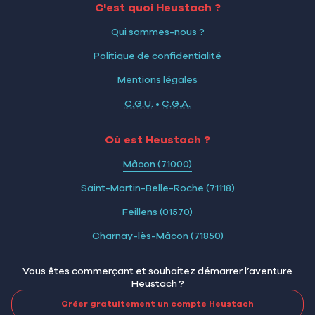
C'est quoi Heustach ?
Qui sommes-nous ?
Politique de confidentialité
Mentions légales
C.G.U.
•
C.G.A.
Où est Heustach ?
Mâcon (71000)
Saint-Martin-Belle-Roche (71118)
Feillens (01570)
Charnay-lès-Mâcon (71850)
Vous êtes commerçant et souhaitez démarrer l’aventure
Heustach ?
Créer gratuitement un compte Heustach