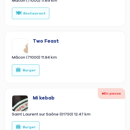
Mâcon (71000)
11.69 km
🍽️
🥙
Restaurant
Two Feast
Mâcon (71000)
11.84 km
🍔
🥙
Burger
En pause
Mi kebab
Saint Laurent sur Saône (01750)
12.47 km
🍔
🥙
Burger