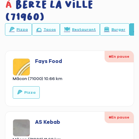
à
Berze La Ville
(71960)
🍕
🌮
🍽️
🍔
🥙
Pizza
Tacos
Restaurant
Burger
En pause
Fays Food
Mâcon (71000)
10.66 km
🍕
🥙
Pizza
En pause
AS Kebab