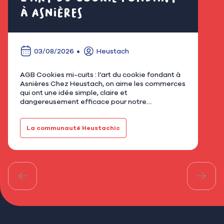
à Asnières
é
03/08/2026
Heustach
AGB Cookies mi-cuits : l’art du cookie fondant à
Nous
Asnières Chez Heustach, on aime les commerces
remp
qui ont une idée simple, claire et
flor
dangereusement efficace pour notre
qu’u
gourmandise. Avec AGB - Cookies mi-cuits,
Mar
installé au 21 rue de Bretagne à As…
fami
La communauté Heustachic
Le