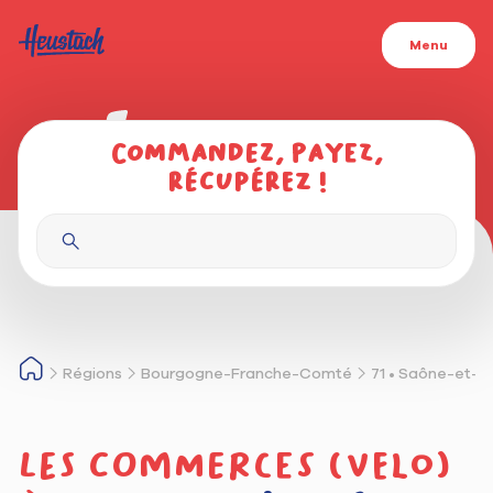
Menu
Commandez, payez,
récupérez !
Régions
Bourgogne-Franche-Comté
71 • Saône-et-L
Les commerces (velo)