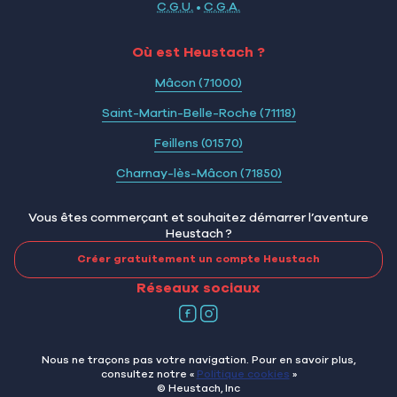
C.G.U.
•
C.G.A.
Où est Heustach ?
Mâcon (71000)
Saint-Martin-Belle-Roche (71118)
Feillens (01570)
Charnay-lès-Mâcon (71850)
Vous êtes commerçant et souhaitez démarrer l’aventure
Heustach ?
Créer gratuitement un compte Heustach
Réseaux sociaux
Nous ne traçons pas votre navigation. Pour en savoir plus,
consultez notre «
Politique cookies
»
© Heustach, Inc