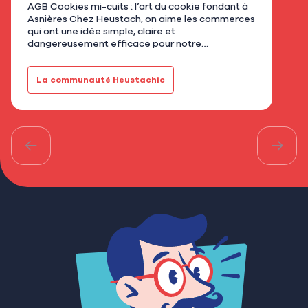
AGB Cookies mi-cuits : l’art du cookie fondant à
Nous
Asnières Chez Heustach, on aime les commerces
remp
qui ont une idée simple, claire et
flor
dangereusement efficace pour notre
qu’u
gourmandise. Avec AGB - Cookies mi-cuits,
Mar
installé au 21 rue de Bretagne à As…
fami
La communauté Heustachic
Le