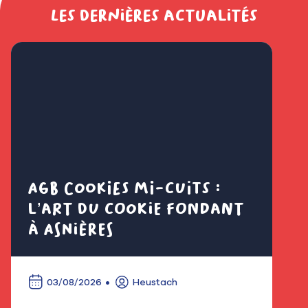
Les dernières actualités
AGB Cookies mi-cuits :
Cl
l’art du cookie fondant
fl
à Asnières
é
03/08/2026
Heustach