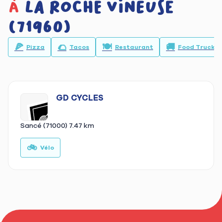
à
La Roche Vineuse
(71960)
🍕
🌮
🍽️
🚚
Pizza
Tacos
Restaurant
Food Truck
GD CYCLES
Sancé (71000)
7.47 km
🚲
Vélo