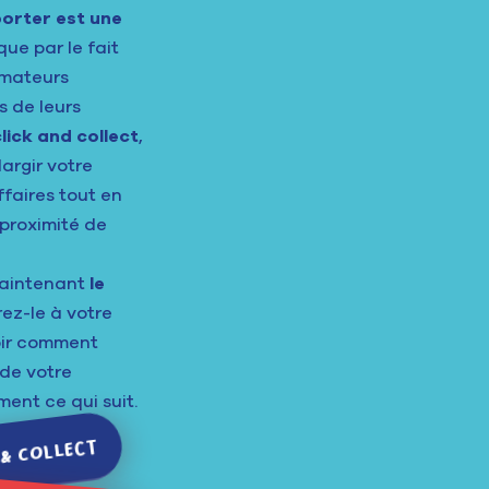
porter est une
que par le fait
mmateurs
 de leurs
lick and collect
,
largir votre
ffaires tout en
 proximité de
maintenant
le
rez-le à votre
oir comment
 de votre
ment ce qui suit.
 & collect