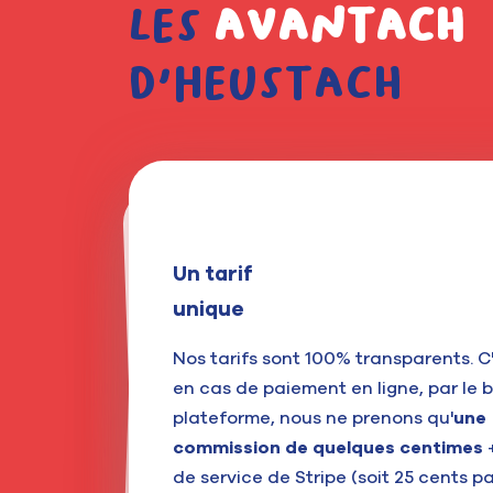
Les
avantach
d'Heustach
Un tarif
Moins cher
Votre marge
unique
reste
qu'un TPE
Tout ça
votre marge
Nos tarifs sont 100% transparents. C'
sans abonnement
Parmi toutes les solutions de paiem
en cas de paiement en ligne, par le b
Il n'y a
aucuns frais cachés chez H
,
le click and collect
existantes pour
plateforme, nous ne prenons qu'
Nous
ne facturons aucun abonnem
une
moins c
vous propose Heustach est
commission de quelques centimes
ne payez que lorsque vos clients util
+
. Quand un client règle ses achat
TPE
de service de Stripe (soit 25 cents p
service.
Si ces derniers ne passent 
prélevés. Sur chaque achat,
votre m