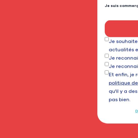
Je suis commer
Je souhaite
actualités e
Je reconnai
Je reconnai
Et enfin, je
politique de
qu'il y a de
pas bien.
D