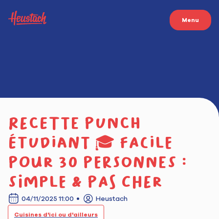
Menu
Recette punch
étudiant 🎓 facile
pour 30 personnes :
simple & pas cher
04/11/2025 11:00
Heustach
Cuisines d'ici ou d'ailleurs