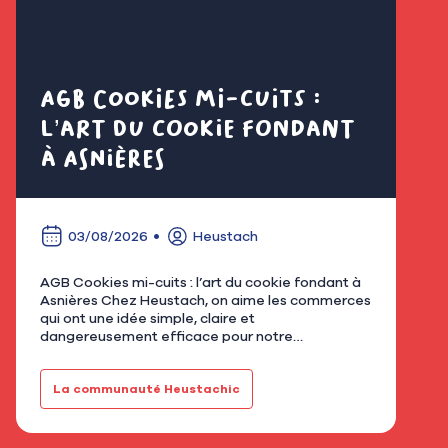
AGB Cookies mi-cuits :
Cl
l’art du cookie fondant
fl
à Asnières
é
03/08/2026
Heustach
AGB Cookies mi-cuits : l’art du cookie fondant à
Nous
Asnières Chez Heustach, on aime les commerces
remp
qui ont une idée simple, claire et
flor
dangereusement efficace pour notre
qu’u
gourmandise. Avec AGB - Cookies mi-cuits,
Mar
installé au 21 rue de Bretagne à As…
fami
La communauté Heustachic
Le