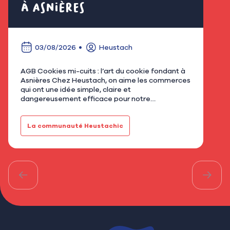
à Asnières
é
03/08/2026
Heustach
AGB Cookies mi-cuits : l’art du cookie fondant à
Nous
Asnières Chez Heustach, on aime les commerces
remp
qui ont une idée simple, claire et
flor
dangereusement efficace pour notre
qu’u
gourmandise. Avec AGB - Cookies mi-cuits,
Mar
installé au 21 rue de Bretagne à As…
fami
La communauté Heustachic
Le