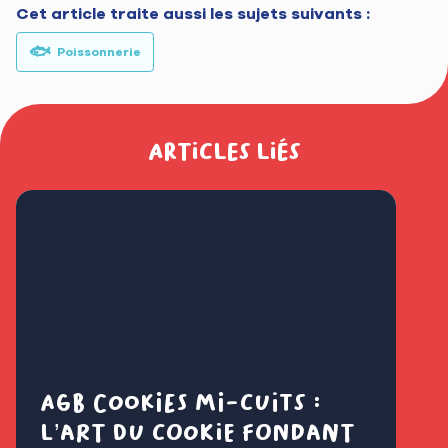
Cet article traite aussi les sujets suivants :
🐟
Poissonnerie
Articles liés
AGB Cookies mi-cuits :
Cl
l’art du cookie fondant
fl