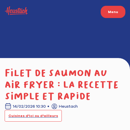
Menu
Filet de saumon au
air fryer : la recette
simple et rapide
14/02/2026 10:30
Heustach
Cuisines d'ici ou d'ailleurs