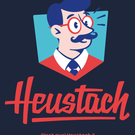
C'est quoi Heustach ?