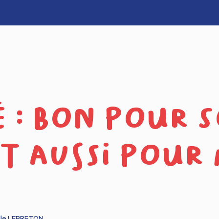
é : bon pour 
t aussi pour
lle LEBRETON