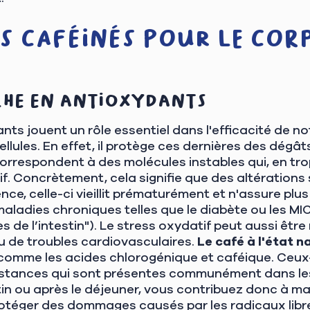
ts caféinés pour le cor
che en antioxydants
ants jouent un rôle essentiel dans l'efficacité de 
ellules. En effet, il protège ces dernières des dégâ
correspondent à des molécules instables qui, en tr
if. Concrètement, cela signifie que des altérations s
nce, celle-ci vieillit prématurément et n'assure plus
ladies chroniques telles que le diabète ou les MIC
 de l’intestin"). Le stress oxydatif peut aussi êtr
u de troubles cardiovasculaires.
Le café à l'état 
comme les acides chlorogénique et caféique. Ceux-
bstances qui sont présentes communément dans le
tin ou après le déjeuner, vous contribuez donc à mai
otéger des dommages causés par les radicaux libr