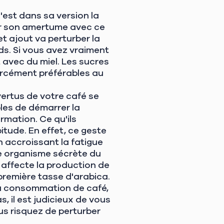
'est dans sa version la
ger son amertume avec ce
et ajout va perturber la
ds. Si vous avez vraiment
 avec du miel. Les sucres
forcément préférables au
vertus de votre café se
bles de démarrer la
rmation. Ce qu'ils
itude. En effet, ce geste
n accroissant la fatigue
re organisme sécrète du
e affecte la production de
première tasse d'arabica.
 la consommation de café,
s, il est judicieux de vous
us risquez de perturber