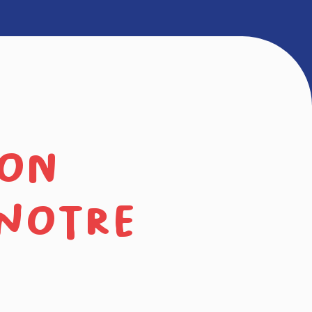
son
 notre