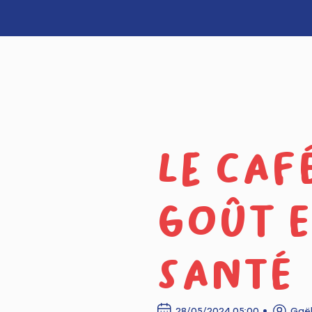
Le caf
goût e
santé
28/05/2024 05:00
Gaë