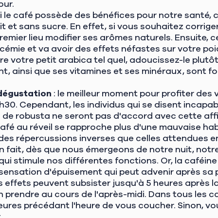
our.
i le café possède des bénéfices pour notre santé, c
ait et sans sucre. En effet, si vous souhaitez corri
premier lieu modifier ses arômes naturels. Ensuite, c
ycémie et va avoir des effets néfastes sur votre poi
e votre petit arabica tel quel, adoucissez-le plutôt
nt, ainsi que ses vitamines et ses minéraux, sont 
 dégustation
: le meilleur moment pour profiter des 
1h30. Cependant, les individus qui se disent incapa
 de robusta ne seront pas d'accord avec cette affi
 café au réveil se rapproche plus d'une mauvaise hab
 des répercussions inverses que celles attendues e
 En fait, dès que nous émergeons de notre nuit, not
ui stimule nos différentes fonctions. Or, la caféin
a sensation d'épuisement qui peut advenir après sa 
s effets peuvent subsister jusqu'à 5 heures après
en prendre au cours de l'après-midi. Dans tous les ca
eures précédant l'heure de vous coucher. Sinon, vo
.