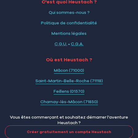
C'est quoi Heustach ?
Qui sommes-nous ?
Politique de confidentialité
Mentions légales
C.G.U.
•
C.G.A.
Où est Heustach ?
Mâcon (71000)
Saint-Martin-Belle-Roche (71118)
Feillens (01570)
Charnay-lès-Mâcon (71850)
Vous êtes commerçant et souhaitez démarrer l’aventure
Heustach ?
Créer gratuitement un compte Heustach