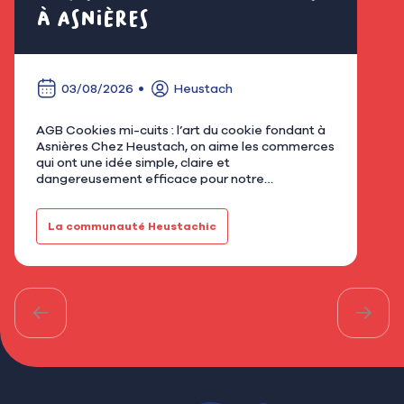
à Asnières
é
03/08/2026
Heustach
AGB Cookies mi-cuits : l’art du cookie fondant à
Nous
Asnières Chez Heustach, on aime les commerces
remp
qui ont une idée simple, claire et
flor
dangereusement efficace pour notre
qu’u
gourmandise. Avec AGB - Cookies mi-cuits,
Mar
installé au 21 rue de Bretagne à As…
fami
La communauté Heustachic
Le