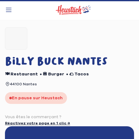
BILLY BUCK NANTES
🍽️ Restaurant
•
🍔 Burger
•
🌮 Tacos
44100 Nantes
En pause sur Heustach
Vous êtes le commerçant ?
Réactivez votre page en 1 clic →