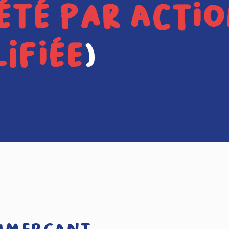
été par acti
ifiée
)