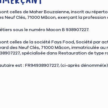
ommerçant
ont celles de Maher Bouzaienne, inscrit au réperto
des Neuf Clés, 71000 Mâcon, exerçant la profession
métiers sous le numéro Macon B 938907227.
nt celles de la société Fays Food, Société par acti
levard des Neuf Clés, 71000 Mâcon, immatriculée au
907227, spécialisée dans Restauration de type r
taire est : FR94938907227, (ci-après dénommé(e) 