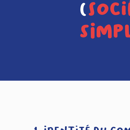
(
Soci
simpl