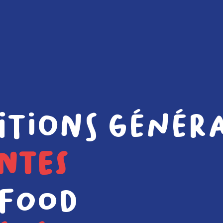
itions génér
ntes
 Food