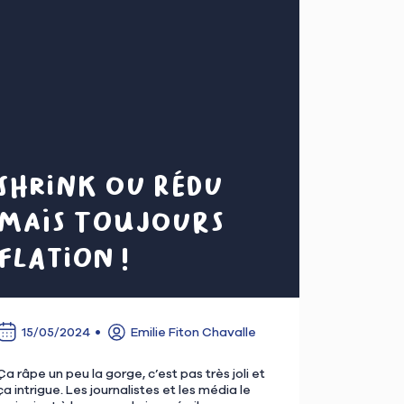
Shrink ou rédu
mais toujours
flation !
15/05/2024
Emilie Fiton Chavalle
Ça râpe un peu la gorge, c’est pas très joli et
ça intrigue. Les journalistes et les média le