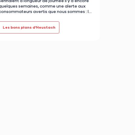
serinaient à longueur de journée il y a encore
quelques semaines, comme une alerte aux
consommateurs avertis que nous sommes : la
Shrinkflation es…
Les bons plans d'Heustach