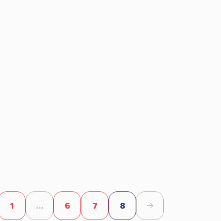
1
…
6
7
8