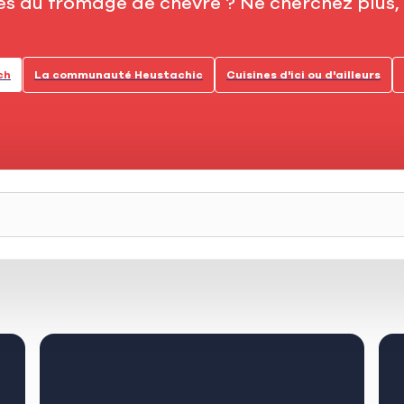
tes au fromage de chèvre ? Ne cherchez plus
ch
La communauté Heustachic
Cuisines d'ici ou d'ailleurs