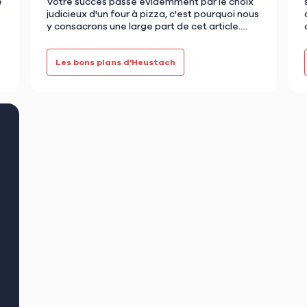
e
Votre succès passe évidemment par le choix
judicieux d'un four à pizza, c'est pourquoi nous
y consacrons une large part de cet article.
Cependant, comme vo…
Les bons plans d'Heustach