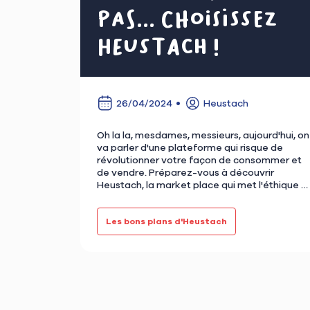
pas... Choisissez
Heustach !
26/04/2024
Heustach
Oh la la, mesdames, messieurs, aujourd'hui, on
va parler d'une plateforme qui risque de
révolutionner votre façon de consommer et
de vendre. Préparez-vous à découvrir
Heustach, la market place qui met l'éthique a
cœur de son fonctionnement. E…
Les bons plans d'Heustach