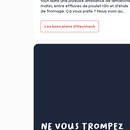
tout dans une joyeuse ambiance de dimanch
matin, entre effluves de poulet rôti et d’étals
de fromage. Ça vous parle ? Nous voici au
cœur des halles, peu …
Les bons plans d'Heustach
Ne vous trompez