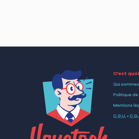
C'est quo
Qui sommes
Politique de
Mentions lé
C.G.U.
•
C.G.