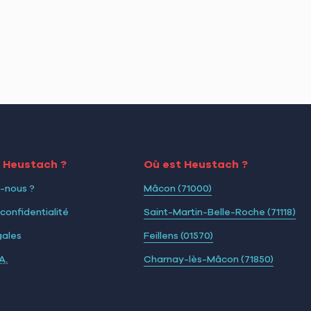
i Heustach ?
Où est Heustach ?
-nous ?
Mâcon (71000)
 confidentialité
Saint-Martin-Belle-Roche (71118)
gales
Feillens (01570)
A.
Charnay-lès-Mâcon (71850)